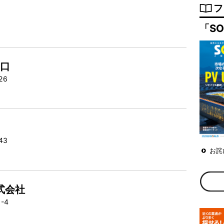
フ
1
「SO
山口
-26
-43
お詫
式会社
1-4