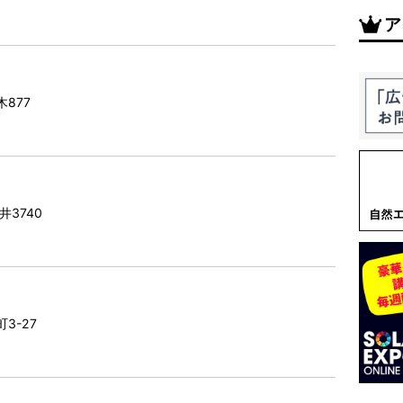
ア
佐木877
野井3740
町3-27