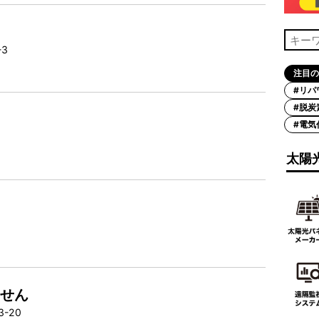
4-3
注目の
#リパ
#脱炭
#電気
太陽
1
むせん
3-20