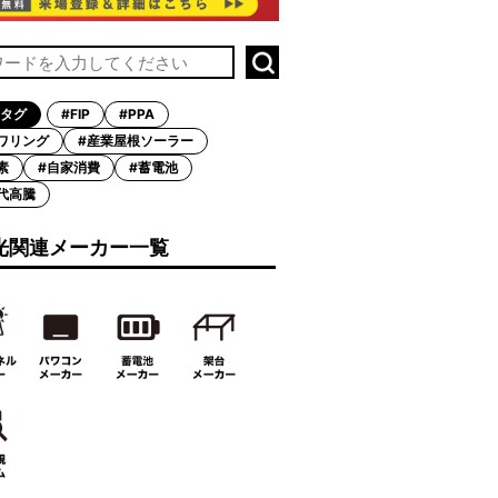
タグ
#FIP
#PPA
ワリング
#産業屋根ソーラー
素
#自家消費
#蓄電池
代高騰
光関連メーカー一覧