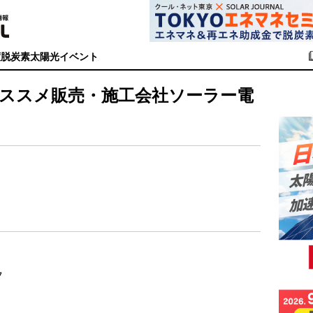
度
脱炭素
太陽光イベント
電オススメ販売・施工会社ソーラー電
29
-7