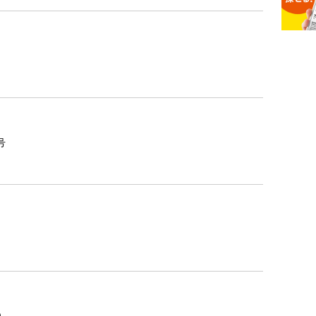
3
号
気
19