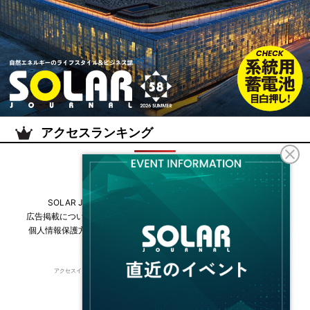
アクセスランキング
SOLAR JOURNALについて
フリーマガジンはこちら
広告掲載について
情報掲載について
お問い合わせ
採用情報
個人情報保護方針
運営会社・媒体一覧
For overseas customers
アクセスインターナショナルは持続可能な開発目標（SDGs）を支援しています。
© 2026 Access International Ltd.