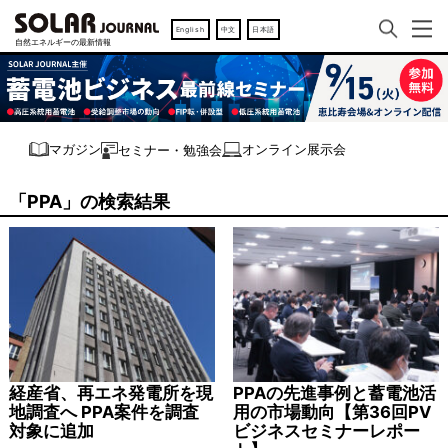
English
中文
日本語
オンライン展示会
マガジン
セミナー・勉強会
「PPA」の検索結果
経産省、再エネ発電所を現
PPAの先進事例と蓄電池活
地調査へ PPA案件を調査
用の市場動向【第36回PV
対象に追加
ビジネスセミナーレポー