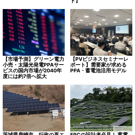
ト】
【市場予測】グリーン電力
【PVビジネスセミナーレ
小売・太陽光発電PPAサー
ポート】需要家が求める
ビスの国内市場が2040年
PPA・蓄電池活用モデル
度には約7倍へ拡大
茨城県鹿嶋市、行政の再エ
EPCの設計者必見！ 蓄電