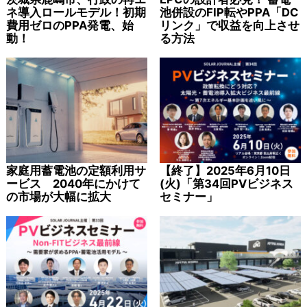
ネ導入ロールモデル！初期
池併設のFIP転やPPA「DC
費用ゼロのPPA発電、始
リンク」で収益を向上させ
動！
る方法
家庭用蓄電池の定額利用サ
【終了】2025年6月10日
ービス 2040年にかけて
(火)「第34回PVビジネス
の市場が大幅に拡大
セミナー」