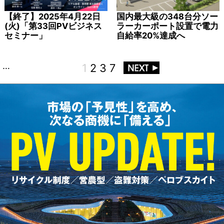
【終了】2025年4月22日
国内最大級の348台分ソー
(火)「第33回PVビジネス
ラーカーポート設置で電力
セミナー」
自給率20%達成へ
…
1
2
3
7