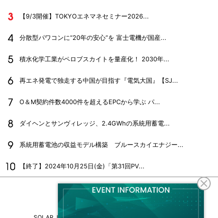
【9/3開催】TOKYOエネマネセミナー2026...
分散型パワコンに“20年の安心”を 富士電機が国産...
積水化学工業がペロブスカイトを量産化！ 2030年...
再エネ発電で独走する中国が目指す『電気大国』【SJ...
O＆M契約件数4000件を超えるEPCから学ぶ パ...
ダイヘンとサンヴィレッジ、2.4GWhの系統用蓄電...
系統用蓄電池の収益モデル構築 ブルースカイエナジー...
【終了】2024年10月25日(金)「第31回PV...
SOLAR JOURNALについて
フリーマガジンはこちら