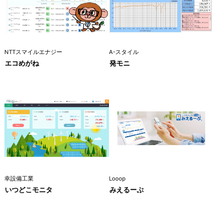
NTTスマイルエナジー
A-スタイル
エコめがね
発モニ
幸設備工業
Looop
いつどこモニタ
みえるーぷ