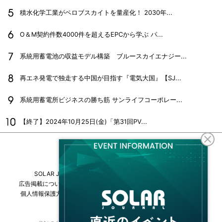
積水化学工業がペロブスカイトを量産化！ 2030年...
O＆M契約件数4000件を超えるEPCから学ぶ パ...
系統用蓄電池の収益モデル構築 ブルースカイエナジー...
再エネ発電で独走する中国が目指す『電気大国』【SJ...
系統用蓄電所ビジネスの勝ち筋 サンライフコーポレー...
【終了】2024年10月25日(金)「第31回PV...
SOLAR JOURNALについて
フリーマガジンはこちら
広告掲載について
情報掲載について
お問い合わせ
採用情報
個人情報保護方針
運営会社・媒体一覧
For overseas customers