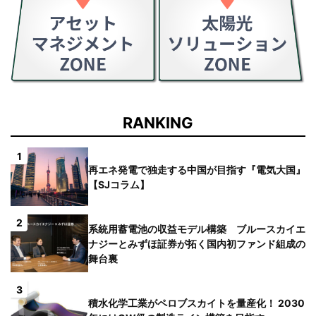
RANKING
1
再エネ発電で独走する中国が目指す『電気大国』
【SJコラム】
2
系統用蓄電池の収益モデル構築 ブルースカイエ
ナジーとみずほ証券が拓く国内初ファンド組成の
舞台裏
3
積水化学工業がペロブスカイトを量産化！ 2030