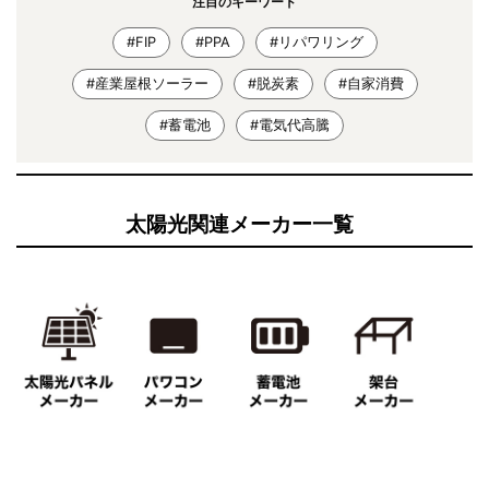
注目のキーワード
#FIP
#PPA
#リパワリング
#産業屋根ソーラー
#脱炭素
#自家消費
#蓄電池
#電気代高騰
太陽光関連メーカー一覧