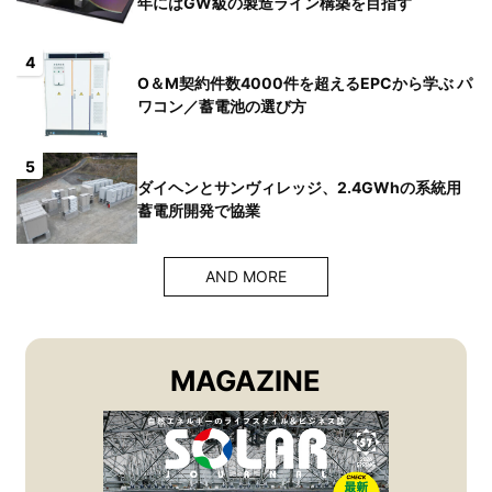
年にはGW級の製造ライン構築を目指す
4
O＆M契約件数4000件を超えるEPCから学ぶ パ
ワコン／蓄電池の選び方
5
ダイヘンとサンヴィレッジ、2.4GWhの系統用
蓄電所開発で協業
AND MORE
MAGAZINE