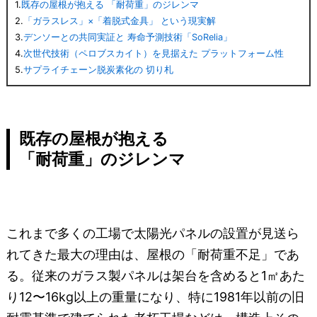
1.
既存の屋根が抱える 「耐荷重」のジレンマ
2.
「ガラスレス」×「着脱式金具」 という現実解
3.
デンソーとの共同実証と 寿命予測技術「SoRelia」
4.
次世代技術（ペロブスカイト）を見据えた プラットフォーム性
5.
サプライチェーン脱炭素化の 切り札
既存の屋根が抱える
「耐荷重」のジレンマ
これまで多くの工場で太陽光パネルの設置が見送ら
れてきた最大の理由は、屋根の「耐荷重不足」であ
る。従来のガラス製パネルは架台を含めると1㎡あた
り12〜16kg以上の重量になり、特に1981年以前の旧