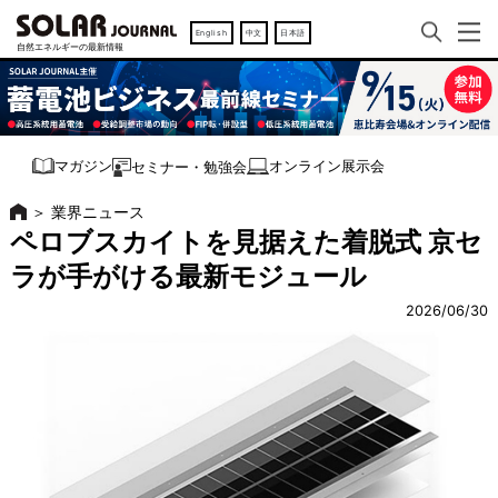
English
中文
日本語
オンライン展示会
マガジン
セミナー・勉強会
＞
業界ニュース
ペロブスカイトを見据えた着脱式 京セ
ラが手がける最新モジュール
2026/06/30