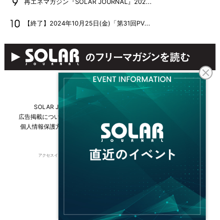
再エネマガジン『SOLAR JOURNAL』202...
【終了】2024年10月25日(金)「第31回PV...
SOLAR JOURNALについて
フリーマガジンはこちら
広告掲載について
情報掲載について
お問い合わせ
採用情報
個人情報保護方針
運営会社・媒体一覧
For overseas customers
アクセスインターナショナルは持続可能な開発目標（SDGs）を支援しています。
© 2026 Access International Ltd.