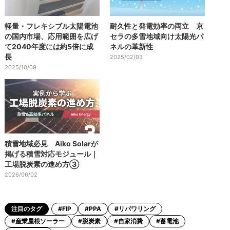
軽量・フレキシブル太陽電池
耐久性と発電効率の両立 京
の国内市場、応用範囲を広げ
セラの多雪地域向け太陽光パ
て2040年度には約5倍に成
ネルの革新性
長
2025/02/03
2025/10/09
積雪地域必見 Aiko Solarが
掲げる積雪対応モジュール｜
工場脱炭素の進め方③
2026/06/02
注目のタグ
#FIP
#PPA
#リパワリング
#産業屋根ソーラー
#脱炭素
#自家消費
#蓄電池