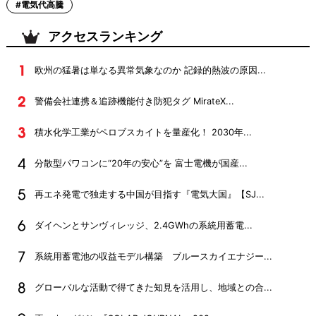
#電気代高騰
アクセスランキング
欧州の猛暑は単なる異常気象なのか 記録的熱波の原因...
警備会社連携＆追跡機能付き防犯タグ MirateX...
積水化学工業がペロブスカイトを量産化！ 2030年...
分散型パワコンに“20年の安心”を 富士電機が国産...
再エネ発電で独走する中国が目指す『電気大国』【SJ...
ダイヘンとサンヴィレッジ、2.4GWhの系統用蓄電...
系統用蓄電池の収益モデル構築 ブルースカイエナジー...
グローバルな活動で得てきた知見を活用し、地域との合...