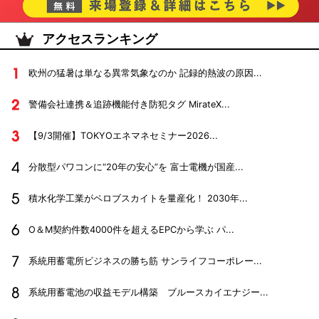
アクセスランキング
欧州の猛暑は単なる異常気象なのか 記録的熱波の原因...
警備会社連携＆追跡機能付き防犯タグ MirateX...
【9/3開催】TOKYOエネマネセミナー2026...
分散型パワコンに“20年の安心”を 富士電機が国産...
積水化学工業がペロブスカイトを量産化！ 2030年...
O＆M契約件数4000件を超えるEPCから学ぶ パ...
系統用蓄電所ビジネスの勝ち筋 サンライフコーポレー...
系統用蓄電池の収益モデル構築 ブルースカイエナジー...