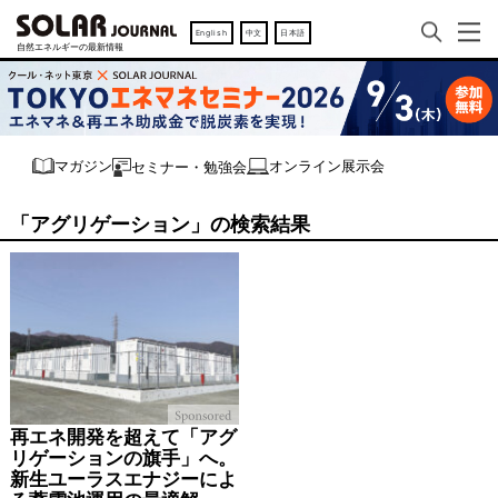
English
中文
日本語
オンライン展示会
マガジン
セミナー・勉強会
「アグリゲーション」の検索結果
再エネ開発を超えて「アグ
リゲーションの旗手」へ。
新生ユーラスエナジーによ