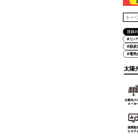
注目の
#リパ
#脱炭
#電気
太陽