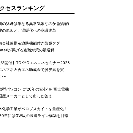
クセスランキング
州の猛暑は単なる異常気象なのか 記録的
波の原因と、温暖化への意識改革
備会社連携＆追跡機能付き防犯タグ
irateXが掲げる盗難対策の最適解
9/3開催】TOKYOエネマネセミナー2026
エネマネ＆再エネ助成金で脱炭素を実
！〜
散型パワコンに“20年の安心”を 富士電機
国産メーカーとして出した答え
水化学工業がペロブスカイトを量産化！
030年にはGW級の製造ライン構築を目指