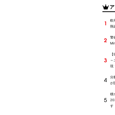
ア
欧
熱
警
M
【
～
現
分
が
積
2
す