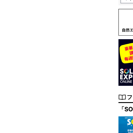
フ
「SO