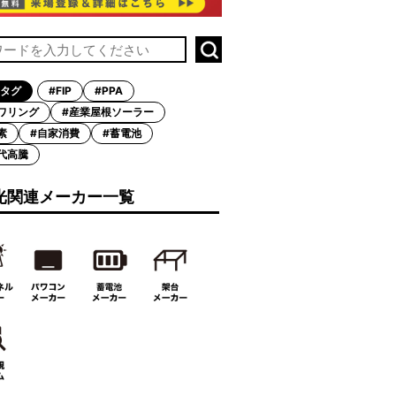
タグ
#FIP
#PPA
ワリング
#産業屋根ソーラー
素
#自家消費
#蓄電池
代高騰
光関連メーカー一覧