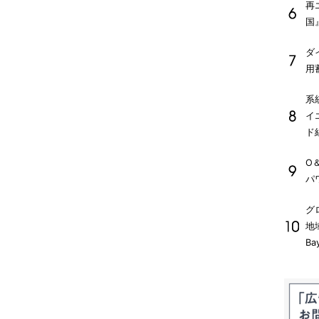
再
国
ダ
用
系
イ
ド
O
パ
グ
地
Ba