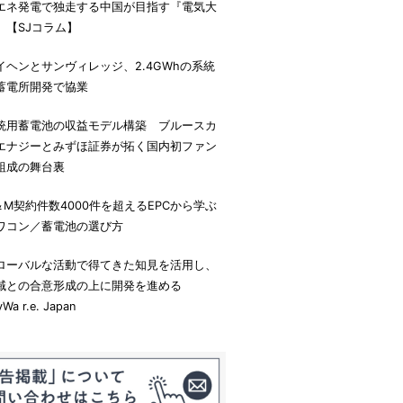
エネ発電で独走する中国が目指す『電気大
』【SJコラム】
イヘンとサンヴィレッジ、2.4GWhの系統
蓄電所開発で協業
統用蓄電池の収益モデル構築 ブルースカ
エナジーとみずほ証券が拓く国内初ファン
組成の舞台裏
＆M契約件数4000件を超えるEPCから学ぶ
ワコン／蓄電池の選び方
ローバルな活動で得てきた知見を活用し、
域との合意形成の上に開発を進める
yWa r.e. Japan