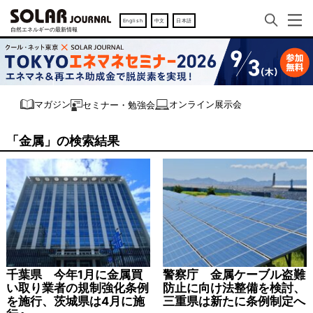
English
中文
日本語
オンライン展示会
マガジン
セミナー・勉強会
「金属」の検索結果
千葉県 今年1月に金属買
警察庁 金属ケーブル盗難
い取り業者の規制強化条例
防止に向け法整備を検討、
を施行、茨城県は4月に施
三重県は新たに条例制定へ