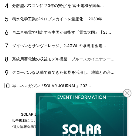
分散型パワコンに“20年の安心”を 富士電機が国産...
積水化学工業がペロブスカイトを量産化！ 2030年...
再エネ発電で独走する中国が目指す『電気大国』【SJ...
ダイヘンとサンヴィレッジ、2.4GWhの系統用蓄電...
系統用蓄電池の収益モデル構築 ブルースカイエナジー...
グローバルな活動で得てきた知見を活用し、地域との合...
再エネマガジン『SOLAR JOURNAL』202...
SOLAR JOURNALについて
フリーマガジンはこちら
広告掲載について
情報掲載について
お問い合わせ
採用情報
個人情報保護方針
運営会社・媒体一覧
For overseas customers