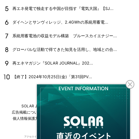
再エネ発電で独走する中国が目指す『電気大国』【SJ...
ダイヘンとサンヴィレッジ、2.4GWhの系統用蓄電...
系統用蓄電池の収益モデル構築 ブルースカイエナジー...
グローバルな活動で得てきた知見を活用し、地域との合...
再エネマガジン『SOLAR JOURNAL』202...
【終了】2024年10月25日(金)「第31回PV...
SOLAR JOURNALについて
フリーマガジンはこちら
広告掲載について
情報掲載について
お問い合わせ
採用情報
個人情報保護方針
運営会社・媒体一覧
For overseas customers
アクセスインターナショナルは持続可能な開発目標（SDGs）を支援しています。