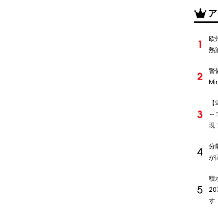
ア
欧
熱
警
M
【
～
現
分
が
積
2
す