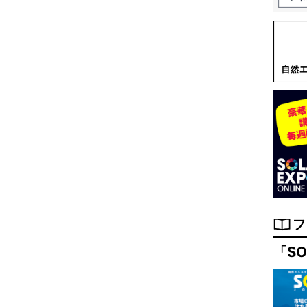
フ
「SO