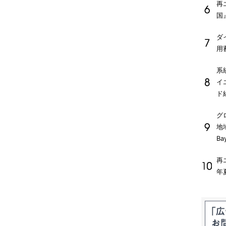
再
国
ダ
用
系
イ
ド
グ
地
Ba
再
年