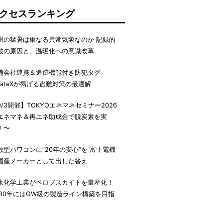
クセスランキング
州の猛暑は単なる異常気象なのか 記録的
波の原因と、温暖化への意識改革
備会社連携＆追跡機能付き防犯タグ
irateXが掲げる盗難対策の最適解
9/3開催】TOKYOエネマネセミナー2026
エネマネ＆再エネ助成金で脱炭素を実
！〜
散型パワコンに“20年の安心”を 富士電機
国産メーカーとして出した答え
水化学工業がペロブスカイトを量産化！
030年にはGW級の製造ライン構築を目指