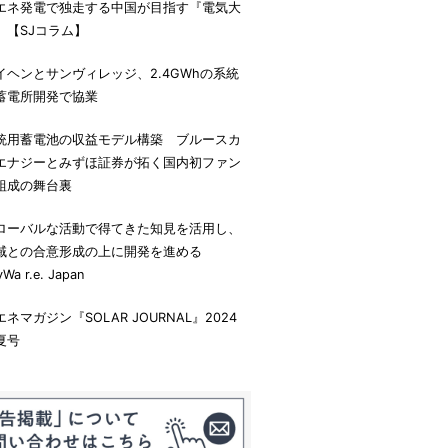
エネ発電で独走する中国が目指す『電気大
』【SJコラム】
イヘンとサンヴィレッジ、2.4GWhの系統
蓄電所開発で協業
統用蓄電池の収益モデル構築 ブルースカ
エナジーとみずほ証券が拓く国内初ファン
組成の舞台裏
ローバルな活動で得てきた知見を活用し、
域との合意形成の上に開発を進める
yWa r.e. Japan
エネマガジン『SOLAR JOURNAL』2024
夏号