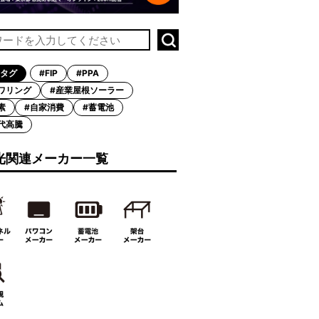
タグ
#FIP
#PPA
ワリング
#産業屋根ソーラー
素
#自家消費
#蓄電池
代高騰
光関連メーカー一覧