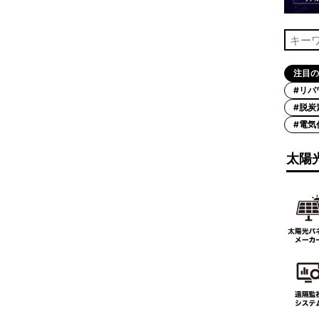
注目の
#リパ
#脱炭
#電気
太陽