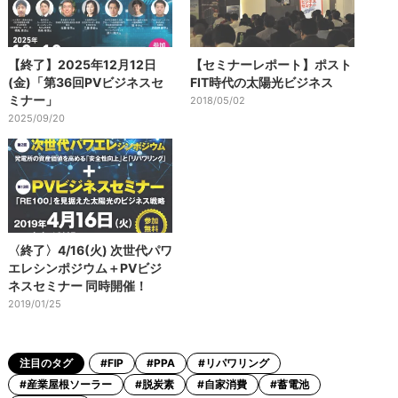
【終了】2025年12月12日
【セミナーレポート】ポスト
(金)「第36回PVビジネスセ
FIT時代の太陽光ビジネス
ミナー」
2018/05/02
2025/09/20
〈終了〉4/16(火) 次世代パワ
エレシンポジウム＋PVビジ
ネスセミナー 同時開催！
2019/01/25
注目のタグ
#FIP
#PPA
#リパワリング
#産業屋根ソーラー
#脱炭素
#自家消費
#蓄電池