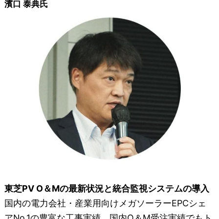
濱口 泰典氏
東芝PV O＆Mの最新状況と統合監視システムの導入
国内の電力会社・産業用向けメガソーラーEPCシェ
アNo.1の豊富な工事実績。国内O＆M受注実績でもト