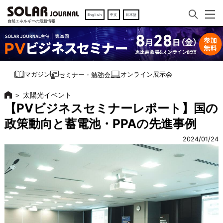
English
中文
日本語
オンライン展示会
マガジン
セミナー・勉強会
＞
太陽光イベント
【PVビジネスセミナーレポート】国の
政策動向と蓄電池・PPAの先進事例
2024/01/24