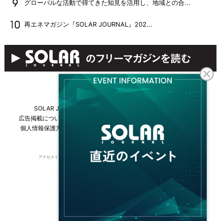
グローバルな活動で得てきた知見を活用し、地域との合...
再エネマガジン『SOLAR JOURNAL』202...
SOLAR JOURNALについて
フリーマガジンはこちら
広告掲載について
情報掲載について
お問い合わせ
採用情報
個人情報保護方針
運営会社・媒体一覧
For overseas customers
アクセスインターナショナルは持続可能な開発目標（SDGs）を支援しています。
© 2026 Access International Ltd.