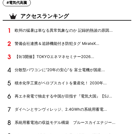
#電気代高騰
アクセスランキング
欧州の猛暑は単なる異常気象なのか 記録的熱波の原因...
警備会社連携＆追跡機能付き防犯タグ MirateX...
【9/3開催】TOKYOエネマネセミナー2026...
分散型パワコンに“20年の安心”を 富士電機が国産...
積水化学工業がペロブスカイトを量産化！ 2030年...
再エネ発電で独走する中国が目指す『電気大国』【SJ...
ダイヘンとサンヴィレッジ、2.4GWhの系統用蓄電...
系統用蓄電池の収益モデル構築 ブルースカイエナジー...