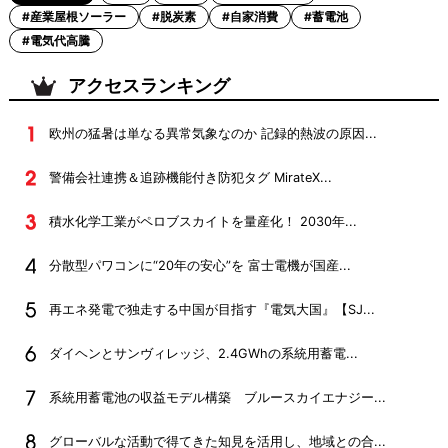
#産業屋根ソーラー
#脱炭素
#自家消費
#蓄電池
#電気代高騰
アクセスランキング
欧州の猛暑は単なる異常気象なのか 記録的熱波の原因...
警備会社連携＆追跡機能付き防犯タグ MirateX...
積水化学工業がペロブスカイトを量産化！ 2030年...
分散型パワコンに“20年の安心”を 富士電機が国産...
再エネ発電で独走する中国が目指す『電気大国』【SJ...
ダイヘンとサンヴィレッジ、2.4GWhの系統用蓄電...
系統用蓄電池の収益モデル構築 ブルースカイエナジー...
グローバルな活動で得てきた知見を活用し、地域との合...