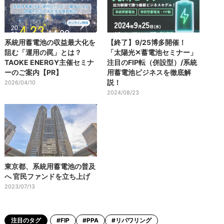
系統用蓄電池の収益最大化を
【終了】9/25博多開催！
阻む「運用の罠」とは？
「太陽光✕蓄電池セミナー」
TAOKE ENERGY主催セミナ
注目のFIP転（併設型）/系統
ーのご案内【PR】
用蓄電池ビジネスを徹底解
説！
2026/04/10
2024/08/23
東京都、系統用蓄電池の普及
へ 官民ファンドを立ち上げ
2023/07/13
注目のタグ
#FIP
#PPA
#リパワリング