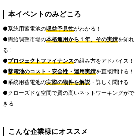
本イベントのみどころ
●系統用蓄電池の
収益予見性
がわかる！
●需給調整市場の
本格運用から１年、その実績
を知れ
る！
●
プロジェクトファイナンス
の組み方をアドバイス！
●
蓄電池のコスト・安全性・運用実績
を直接聞ける！
●系統用蓄電池の
実際の物件を解説
・詳しく聞ける
●クローズドな空間で質の高いネットワーキングがで
きる
こんな企業様にオススメ