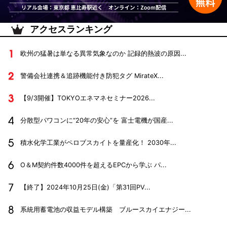
アクセスランキング
欧州の猛暑は単なる異常気象なのか 記録的熱波の原因...
警備会社連携＆追跡機能付き防犯タグ MirateX...
【9/3開催】TOKYOエネマネセミナー2026...
分散型パワコンに“20年の安心”を 富士電機が国産...
積水化学工業がペロブスカイトを量産化！ 2030年...
O＆M契約件数4000件を超えるEPCから学ぶ パ...
【終了】2024年10月25日(金)「第31回PV...
系統用蓄電池の収益モデル構築 ブルースカイエナジー...