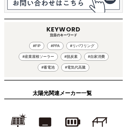
KEYWORD
注目のキーワード
#FIP
#PPA
#リパワリング
#産業屋根ソーラー
#脱炭素
#自家消費
#蓄電池
#電気代高騰
太陽光関連メーカー一覧