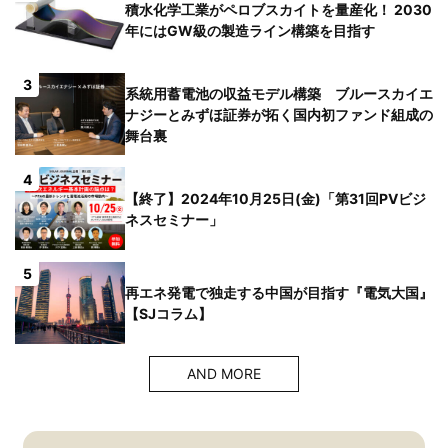
積水化学工業がペロブスカイトを量産化！ 2030
年にはGW級の製造ライン構築を目指す
3
系統用蓄電池の収益モデル構築 ブルースカイエ
ナジーとみずほ証券が拓く国内初ファンド組成の
舞台裏
4
【終了】2024年10月25日(金)「第31回PVビジ
ネスセミナー」
5
再エネ発電で独走する中国が目指す『電気大国』
【SJコラム】
AND MORE