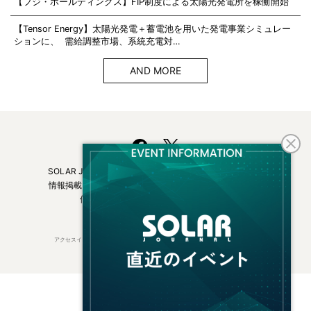
【フジ・ホールディングス】FIP制度による太陽光発電所を稼働開始
【Tensor Energy】太陽光発電＋蓄電池を用いた発電事業シミュレー
ションに、 需給調整市場、系統充電対…
AND MORE
SOLAR JOURNALについて
フリーマガジンはこちら
情報掲載について
広告掲載について
お問い合わせ
個人情報保護方針
運営会社・媒体一覧
アクセスインターナショナルは持続可能な開発目標（SDGs）を支援しています。
© 2026 Access International Ltd.