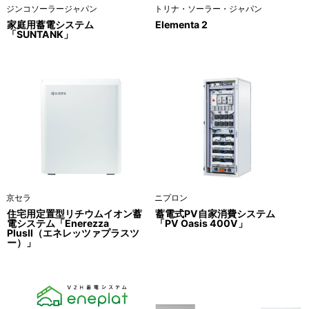
ジンコソーラージャパン
トリナ・ソーラー・ジャパン
家庭用蓄電システム
Elementa 2
「SUNTANK」
京セラ
ニプロン
住宅用定置型リチウムイオン蓄
蓄電式PV自家消費システム
電システム「Enerezza
「PV Oasis 400V」
PlusⅡ（エネレッツァプラスツ
ー）」