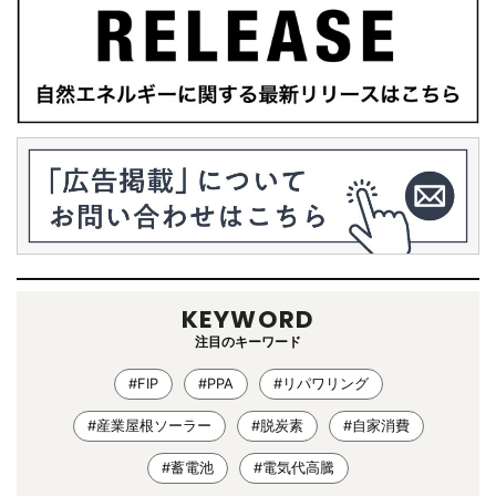
KEYWORD
注目のキーワード
#FIP
#PPA
#リパワリング
#産業屋根ソーラー
#脱炭素
#自家消費
#蓄電池
#電気代高騰