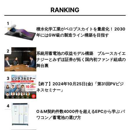
RANKING
1
積水化学工業がペロブスカイトを量産化！ 2030
年にはGW級の製造ライン構築を目指す
2
系統用蓄電池の収益モデル構築 ブルースカイエ
ナジーとみずほ証券が拓く国内初ファンド組成の
舞台裏
3
【終了】2024年10月25日(金)「第31回PVビジ
ネスセミナー」
4
O＆M契約件数4000件を超えるEPCから学ぶ パ
ワコン／蓄電池の選び方