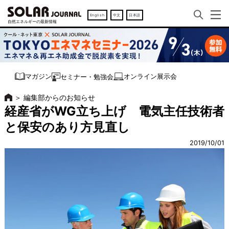
English
中文
日本語
オンライン展示会
マガジン
セミナー・勉強会
＞
編集部からのお知らせ
経産省がWG立ち上げ 電気主任技術者
と保安のあり方見直し
2019/10/01