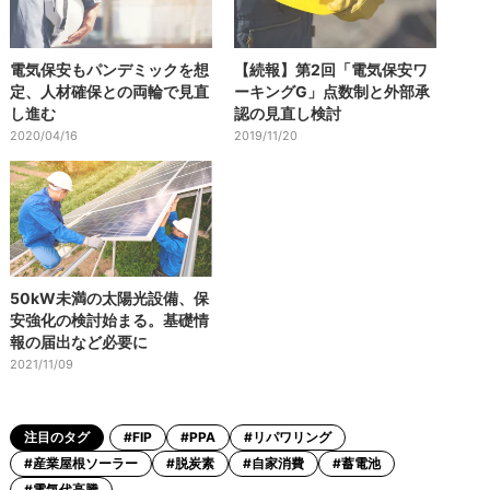
電気保安もパンデミックを想
【続報】第2回「電気保安ワ
定、人材確保との両輪で見直
ーキングG」点数制と外部承
し進む
認の見直し検討
2020/04/16
2019/11/20
50kW未満の太陽光設備、保
安強化の検討始まる。基礎情
報の届出など必要に
2021/11/09
注目のタグ
#FIP
#PPA
#リパワリング
#産業屋根ソーラー
#脱炭素
#自家消費
#蓄電池
#電気代高騰