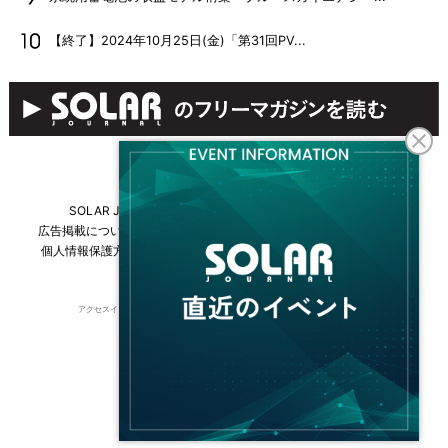
【終了】2024年10月25日(金)「第31回PV...
SOLAR JOURNALについて
フリーマガジンはこちら
広告掲載について
情報掲載について
お問い合わせ
採用情報
個人情報保護方針
運営会社・媒体一覧
For overseas customers
アクセスインターナショナルは持続可能な開発目標（SDGs）を支援しています。
© 2026 Access International Ltd.