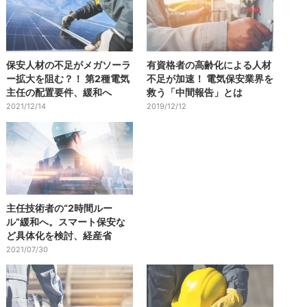
保安人材の不足がメガソーラ
有資格者の高齢化による人材
ー拡大を阻む？！ 第2種電気
不足が加速！ 電気保安業界を
主任の配置要件、緩和へ
救う「中間報告」とは
2021/12/14
2019/12/12
主任技術者の“2時間ルー
ル”緩和へ。スマート保安な
ど具体化を検討、経産省
2021/07/30