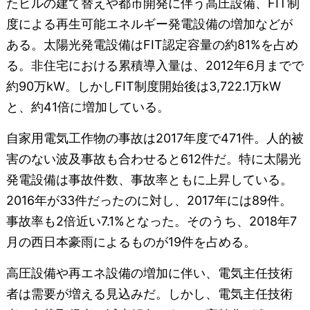
たビルの建て替えや都市開発に伴う高圧設備、FIT制
度による再生可能エネルギー発電設備の増加などが
ある。太陽光発電設備はFIT認定容量の約81%を占め
る。非住宅における累積導入量は、2012年6月までで
約90万kW。しかしFIT制度開始後は3,722.1万kW
と、約41倍に増加している。
自家用電気工作物の事故は2017年度で471件。人的被
害のない波及事故も合わせると612件だ。特に太陽光
発電設備は事故件数、事故率ともに上昇している。
2016年が33件だったのに対し、2017年には89件。
事故率も2倍近い7.1%となった。そのうち、2018年7
月の西日本豪雨によるものが19件を占める。
高圧設備や再エネ設備の増加に伴い、電気主任技術
者は需要が増える見込みだ。しかし、電気主任技術