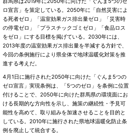
群馬県は2019年に2050年に向けた「ぐんま5つのゼ
ロ宣言」を策定している。2050年に「自然災害によ
る死者ゼロ」「温室効果ガス排出量ゼロ」「災害時
の停電ゼロ」「プラスチックゴミゼロ」「食品ロス
をゼロ」にする目標を掲げている。2030年には、
2013年度の温室効果ガス排出量を半減する方針で、
今回の条例施行により県全体で地球温暖化対策を推
進する考えだ。
4月1日に施行された2050年に向けた「ぐんま5つの
ゼロ宣言」実現条例は、「5つのゼロ」を条例に位置
付けることで、2050年に向けた群馬県の環境面にお
ける長期的な方向性を示し、施策の継続性・予見可
能性を高めて、取り組みを加速させることを目的と
している。2010年に施行された県地球温暖化防止条
例を廃止して統合する。