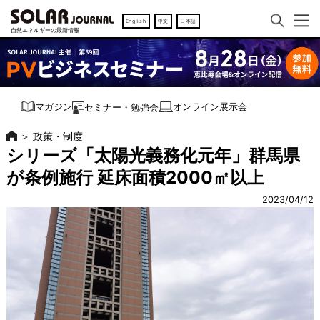
English
中文
日本語
オンライン展示会
マガジン
セミナー・勉強会
＞
政策・制度
シリーズ「太陽光義務化元年」群馬県
が条例施行 延床面積2000㎡以上
2023/04/12