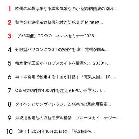
欧州の猛暑は単なる異常気象なのか 記録的熱波の原因...
警備会社連携＆追跡機能付き防犯タグ MirateX...
【9/3開催】TOKYOエネマネセミナー2026...
分散型パワコンに“20年の安心”を 富士電機が国産...
積水化学工業がペロブスカイトを量産化！ 2030年...
再エネ発電で独走する中国が目指す『電気大国』【SJ...
O＆M契約件数4000件を超えるEPCから学ぶ パ...
ダイヘンとサンヴィレッジ、2.4GWhの系統用蓄電...
系統用蓄電池の収益モデル構築 ブルースカイエナジー...
【終了】2024年10月25日(金)「第31回PV...