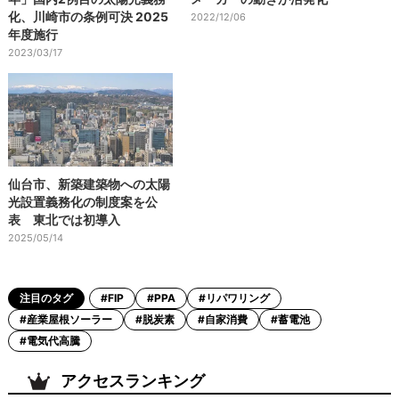
化、川崎市の条例可決 2025
2022/12/06
年度施行
2023/03/17
仙台市、新築建築物への太陽
光設置義務化の制度案を公
表 東北では初導入
2025/05/14
注目のタグ
#FIP
#PPA
#リパワリング
#産業屋根ソーラー
#脱炭素
#自家消費
#蓄電池
#電気代高騰
アクセスランキング