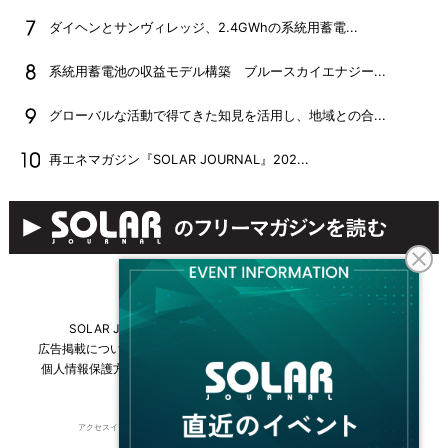
ダイヘンとサンヴィレッジ、2.4GWhの系統用蓄電...
系統用蓄電池の収益モデル構築 ブルースカイエナジー...
グローバルな活動で得てきた知見を活用し、地域との合...
再エネマガジン『SOLAR JOURNAL』202...
SOLAR JOURNALについて
フリーマガジンはこちら
広告掲載について
情報掲載について
お問い合わせ
採用情報
個人情報保護方針
運営会社・媒体一覧
For overseas customers
アクセスインターナショナルは持続可能な開発目標（SDGs）を支援しています。