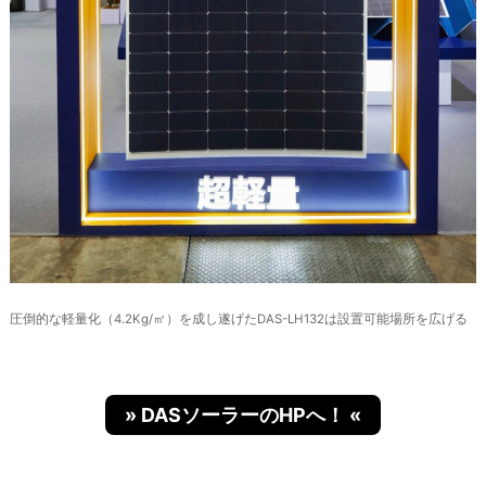
圧倒的な軽量化（4.2Kg/㎡）を成し遂げたDAS-LH132は設置可能場所を広げる
» DASソーラーのHPへ！ «