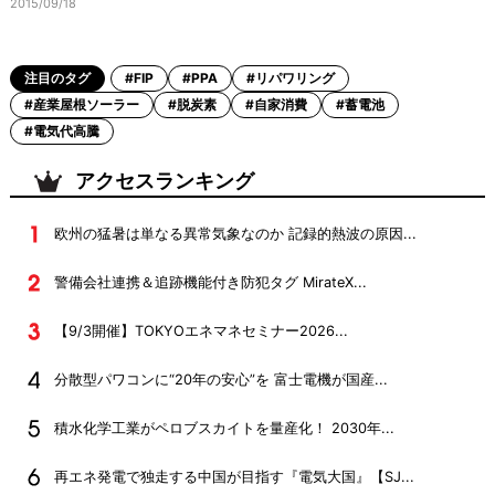
2015/09/18
注目のタグ
#FIP
#PPA
#リパワリング
#産業屋根ソーラー
#脱炭素
#自家消費
#蓄電池
#電気代高騰
アクセスランキング
欧州の猛暑は単なる異常気象なのか 記録的熱波の原因...
警備会社連携＆追跡機能付き防犯タグ MirateX...
【9/3開催】TOKYOエネマネセミナー2026...
分散型パワコンに“20年の安心”を 富士電機が国産...
積水化学工業がペロブスカイトを量産化！ 2030年...
再エネ発電で独走する中国が目指す『電気大国』【SJ...