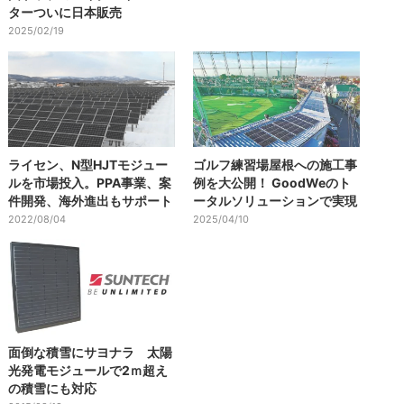
ターついに日本販売
2025/02/19
ライセン、N型HJTモジュー
ゴルフ練習場屋根への施工事
ルを市場投入。PPA事業、案
例を大公開！ GoodWeのト
件開発、海外進出もサポート
ータルソリューションで実現
2022/08/04
2025/04/10
面倒な積雪にサヨナラ 太陽
光発電モジュールで2ｍ超え
の積雪にも対応