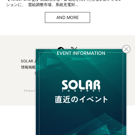
ションに、 需給調整市場、系統充電対…
AND MORE
SOLAR JOURNALについて
フリーマガジンはこちら
情報掲載について
広告掲載について
お問い合わせ
個人情報保護方針
運営会社・媒体一覧
アクセスインターナショナルは持続可能な開発目標（SDGs）を支援しています。
© 2026 Access International Ltd.