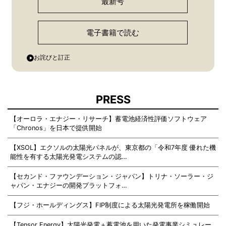
最新号
電子書籍で読む
お詫びと訂正
PRESS
【オーロラ・エナジー・リサーチ】蓄電池経済性評価ソフトウェア
「Chronos」を日本で提供開始
【XSOL】エクソルの太陽光パネルが、東京都の「令和7年度 優れた機
能性を有する太陽光発電システムの認…
【セカンド・ファウンデーション・ジャパン】トリナ・ソーラー・ジ
ャパン・エナジーの開発プラットフォ…
【フジ・ホールディングス】FIP制度による太陽光発電所を稼働開始
【Tensor Energy】太陽光発電＋蓄電池を用いた発電事業シミュレー