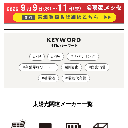
KEYWORD
注目のキーワード
#FIP
#PPA
#リパワリング
#産業屋根ソーラー
#脱炭素
#自家消費
#蓄電池
#電気代高騰
太陽光関連メーカー一覧