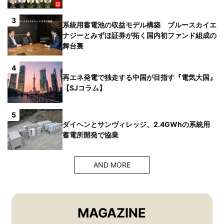
3
系統用蓄電池の収益モデル構築 ブルースカイエ
ナジーとみずほ証券が拓く国内初ファンド組成の
舞台裏
4
再エネ発電で独走する中国が目指す『電気大国』
【SJコラム】
5
ダイヘンとサンヴィレッジ、2.4GWhの系統用
蓄電所開発で協業
AND MORE
MAGAZINE