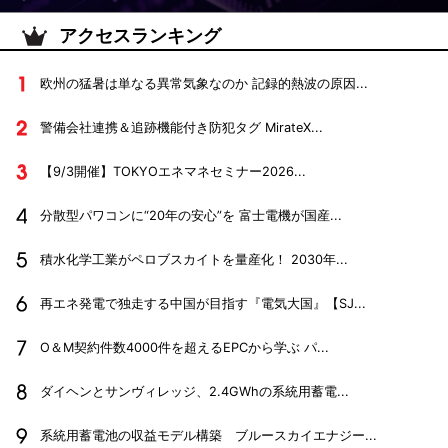
アクセスランキング
欧州の猛暑は単なる異常気象なのか 記録的熱波の原因...
警備会社連携＆追跡機能付き防犯タグ MirateX...
【9/3開催】TOKYOエネマネセミナー2026...
分散型パワコンに“20年の安心”を 富士電機が国産...
積水化学工業がペロブスカイトを量産化！ 2030年...
再エネ発電で独走する中国が目指す『電気大国』【SJ...
O＆M契約件数4000件を超えるEPCから学ぶ パ...
ダイヘンとサンヴィレッジ、2.4GWhの系統用蓄電...
系統用蓄電池の収益モデル構築 ブルースカイエナジー...