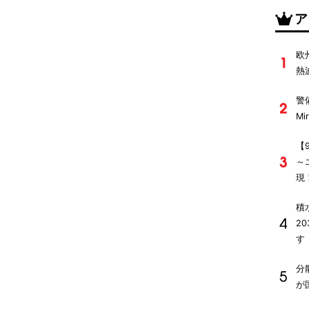
ア
欧
熱
警
M
【
～
現
積
2
す
分
が