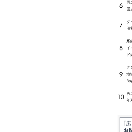
再
国
ダ
用
系
イ
ド
グ
地
Ba
再
年