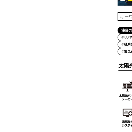
注目の
#リパ
#脱炭
#電気
太陽