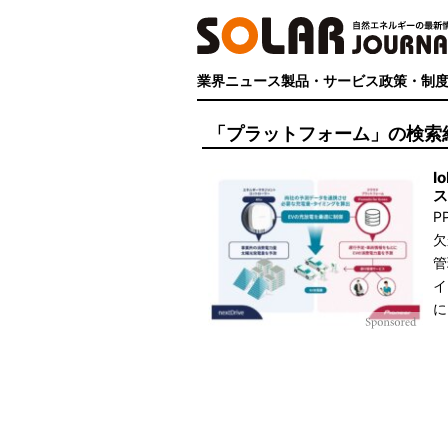
業界ニュース
製品・サービス
政策・制
「プラットフォーム」の検索
I
ス
P
欠
管
イ
に