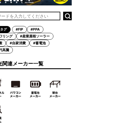
タグ
#FIP
#PPA
ワリング
#産業屋根ソーラー
素
#自家消費
#蓄電池
代高騰
光関連メーカー一覧