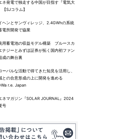
エネ発電で独走する中国が目指す『電気大
』【SJコラム】
イヘンとサンヴィレッジ、2.4GWhの系統
蓄電所開発で協業
統用蓄電池の収益モデル構築 ブルースカ
エナジーとみずほ証券が拓く国内初ファン
組成の舞台裏
ローバルな活動で得てきた知見を活用し、
域との合意形成の上に開発を進める
yWa r.e. Japan
エネマガジン『SOLAR JOURNAL』2024
夏号