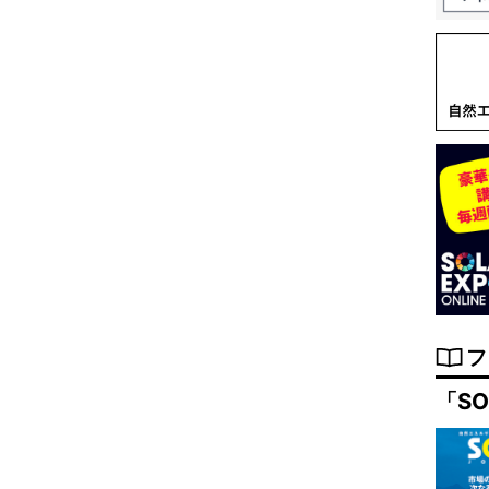
フ
「SO