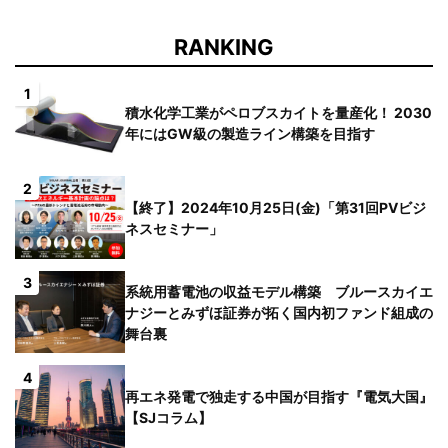
RANKING
1
積水化学工業がペロブスカイトを量産化！ 2030
年にはGW級の製造ライン構築を目指す
2
【終了】2024年10月25日(金)「第31回PVビジ
ネスセミナー」
3
系統用蓄電池の収益モデル構築 ブルースカイエ
ナジーとみずほ証券が拓く国内初ファンド組成の
舞台裏
4
再エネ発電で独走する中国が目指す『電気大国』
【SJコラム】