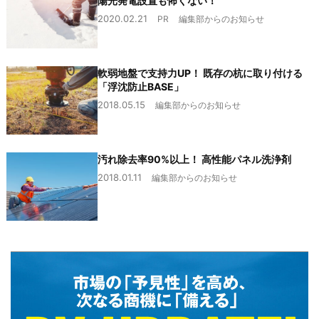
陽光発電設置も怖くない！
2020.02.21
PR
編集部からのお知らせ
軟弱地盤で支持力UP！ 既存の杭に取り付ける
「浮沈防止BASE」
2018.05.15
編集部からのお知らせ
汚れ除去率90%以上！ 高性能パネル洗浄剤
2018.01.11
編集部からのお知らせ