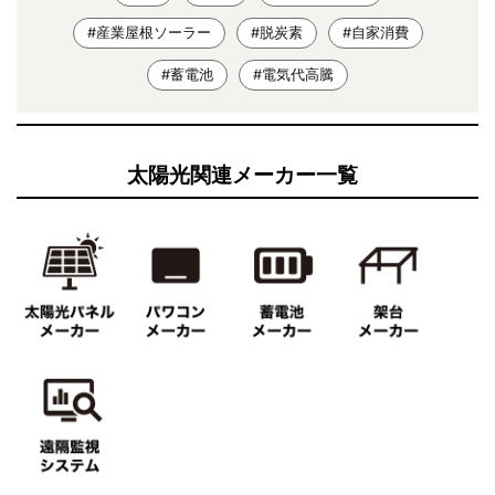
#産業屋根ソーラー
#脱炭素
#自家消費
#蓄電池
#電気代高騰
太陽光関連メーカー一覧