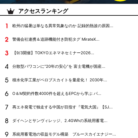
アクセスランキング
欧州の猛暑は単なる異常気象なのか 記録的熱波の原因...
警備会社連携＆追跡機能付き防犯タグ MirateX...
【9/3開催】TOKYOエネマネセミナー2026...
分散型パワコンに“20年の安心”を 富士電機が国産...
積水化学工業がペロブスカイトを量産化！ 2030年...
O＆M契約件数4000件を超えるEPCから学ぶ パ...
再エネ発電で独走する中国が目指す『電気大国』【SJ...
ダイヘンとサンヴィレッジ、2.4GWhの系統用蓄電...
系統用蓄電池の収益モデル構築 ブルースカイエナジー...