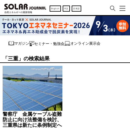
English
中文
日本語
オンライン展示会
マガジン
セミナー・勉強会
「三重」の検索結果
警察庁 金属ケーブル盗難
防止に向け法整備を検討、
三重県は新たに条例制定へ