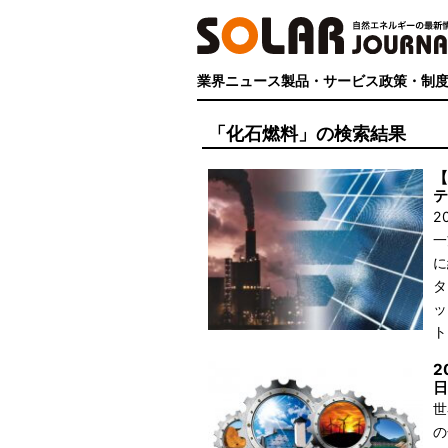
業界ニュース
製品・サービス
政策・制
「化石燃料」の検索結果
【
テ
2
一
に
タ
ッ
ト
2
日
世
の