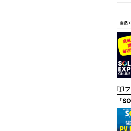
フ
「SO