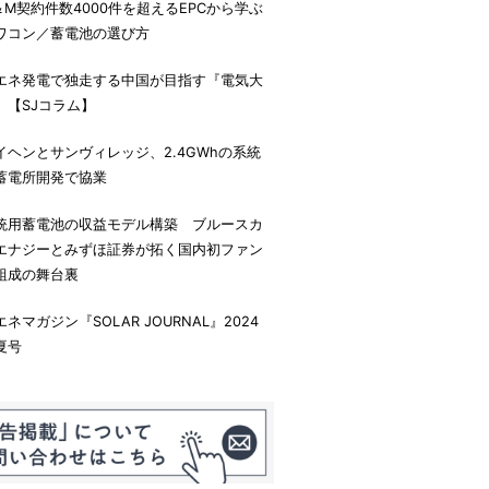
＆M契約件数4000件を超えるEPCから学ぶ
ワコン／蓄電池の選び方
エネ発電で独走する中国が目指す『電気大
』【SJコラム】
イヘンとサンヴィレッジ、2.4GWhの系統
蓄電所開発で協業
統用蓄電池の収益モデル構築 ブルースカ
エナジーとみずほ証券が拓く国内初ファン
組成の舞台裏
エネマガジン『SOLAR JOURNAL』2024
夏号