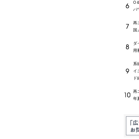
O
パ
再
国
ダ
用
系
イ
ド
再
年