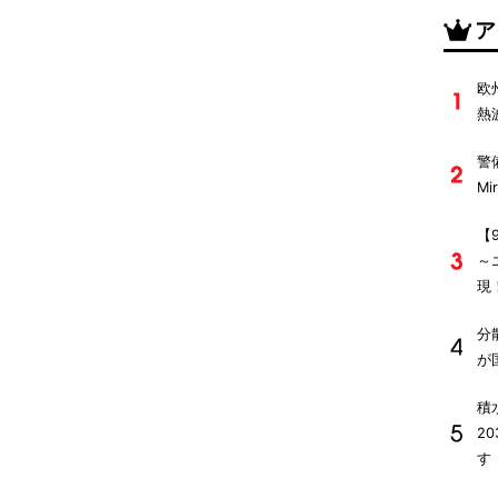
ア
欧
熱
警
M
【
～
現
分
が
積
2
す