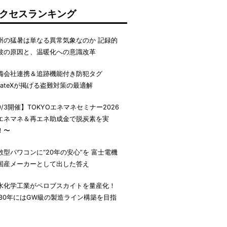
クセスランキング
州の猛暑は単なる異常気象なのか 記録的
波の原因と、温暖化への意識改革
備会社連携＆追跡機能付き防犯タグ
irateXが掲げる盗難対策の最適解
9/3開催】TOKYOエネマネセミナー2026
エネマネ＆再エネ助成金で脱炭素を実
！〜
散型パワコンに“20年の安心”を 富士電機
国産メーカーとして出した答え
水化学工業がペロブスカイトを量産化！
030年にはGW級の製造ライン構築を目指