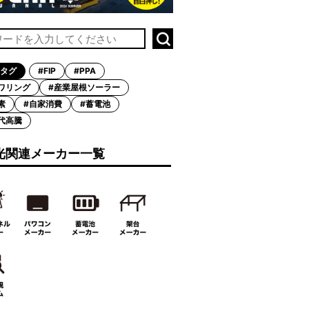
タグ
#FIP
#PPA
ワリング
#産業屋根ソーラー
素
#自家消費
#蓄電池
代高騰
光関連メーカー一覧