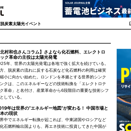
度
脱炭素
太陽光イベント
北村和也さんコラム】さよなら化石燃料、エレクトロ
ック革命の主役は太陽光発電
025年、世界の太陽光発電は各地で強く拡大を続けている。
方、脱炭素の流れに反する石炭など化石燃料の利用は確実
縮小に向かい始めた。ロンドンを本拠とする世界的シンク
ンクは、このエネルギーなどの技術転換を「エレクトロテ
ク革命」と名付け、産業革命から6段階目の重要な技術シフ
としている。
019年は世界の”エネルギー地図”が変わる！ 中国市場と
本の現状
界中でエネルギー転換が起これば、中東諸国やロシアなど
化石燃料輸出国よりも、再エネ技術に投資してきた中国が