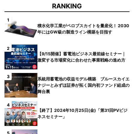
RANKING
1
積水化学工業がペロブスカイトを量産化！ 2030
年にはGW級の製造ライン構築を目指す
2
【9/15開催】蓄電池ビジネス最前線セミナー｜
激変する市場変化に合わせた事業戦略の進め方
3
系統用蓄電池の収益モデル構築 ブルースカイエ
ナジーとみずほ証券が拓く国内初ファンド組成の
舞台裏
4
【終了】2024年10月25日(金)「第31回PVビジ
ネスセミナー」
5