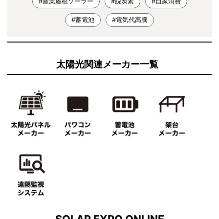
#産業屋根ソーラー
#脱炭素
#自家消費
#蓄電池
#電気代高騰
太陽光関連メーカー一覧