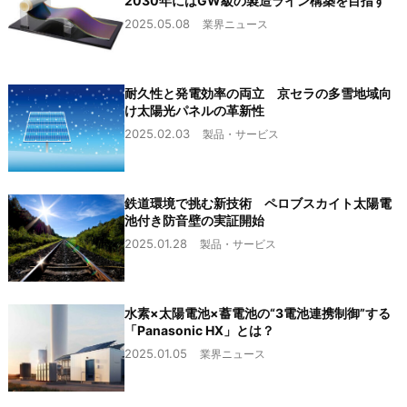
2030年にはGW級の製造ライン構築を目指す
2025.05.08
業界ニュース
耐久性と発電効率の両立 京セラの多雪地域向
け太陽光パネルの革新性
2025.02.03
製品・サービス
鉄道環境で挑む新技術 ペロブスカイト太陽電
池付き防音壁の実証開始
2025.01.28
製品・サービス
水素×太陽電池×蓄電池の“3電池連携制御”する
「Panasonic HX」とは？
2025.01.05
業界ニュース