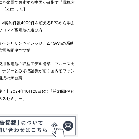
エネ発電で独走する中国が目指す『電気大
』【SJコラム】
＆M契約件数4000件を超えるEPCから学ぶ
ワコン／蓄電池の選び方
イヘンとサンヴィレッジ、2.4GWhの系統
蓄電所開発で協業
統用蓄電池の収益モデル構築 ブルースカ
エナジーとみずほ証券が拓く国内初ファン
組成の舞台裏
終了】2024年10月25日(金)「第31回PVビ
ネスセミナー」