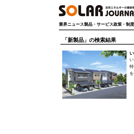
業界ニュース
製品・サービス
政策・制
「新製品」の検索結果
い
い
特
を