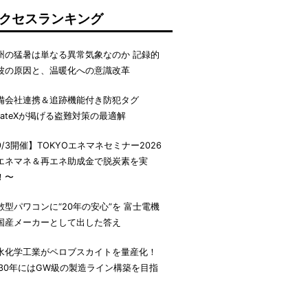
クセスランキング
州の猛暑は単なる異常気象なのか 記録的
波の原因と、温暖化への意識改革
備会社連携＆追跡機能付き防犯タグ
irateXが掲げる盗難対策の最適解
9/3開催】TOKYOエネマネセミナー2026
エネマネ＆再エネ助成金で脱炭素を実
！〜
散型パワコンに“20年の安心”を 富士電機
国産メーカーとして出した答え
水化学工業がペロブスカイトを量産化！
030年にはGW級の製造ライン構築を目指