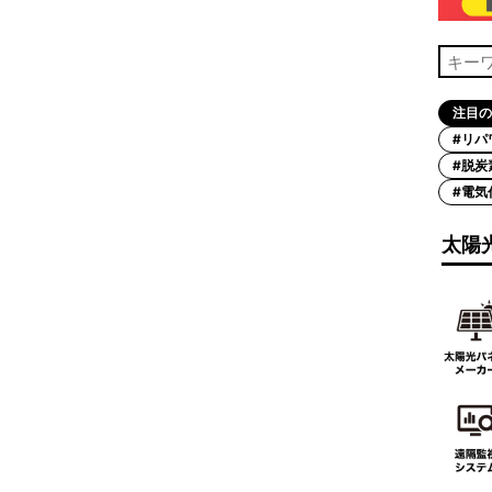
注目の
#リパ
#脱炭
#電気
太陽