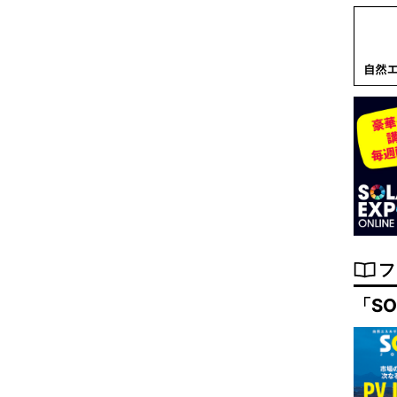
フ
「SO