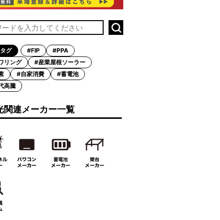
タグ
#FIP
#PPA
ワリング
#産業屋根ソーラー
素
#自家消費
#蓄電池
代高騰
光関連メーカー一覧