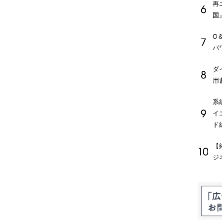
再
国
O
パ
ダ
用
系
イ
ド
【
ジ