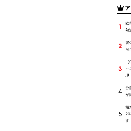
ア
欧
熱
警
M
【
～
現
分
が
積
2
す