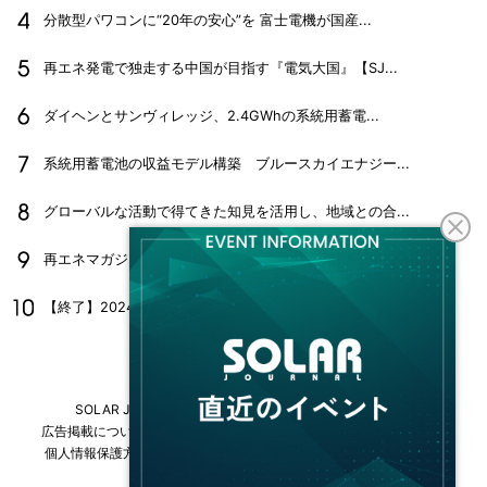
分散型パワコンに“20年の安心”を 富士電機が国産...
再エネ発電で独走する中国が目指す『電気大国』【SJ...
ダイヘンとサンヴィレッジ、2.4GWhの系統用蓄電...
系統用蓄電池の収益モデル構築 ブルースカイエナジー...
グローバルな活動で得てきた知見を活用し、地域との合...
再エネマガジン『SOLAR JOURNAL』202...
【終了】2024年10月25日(金)「第31回PV...
SOLAR JOURNALについて
フリーマガジンはこちら
広告掲載について
情報掲載について
お問い合わせ
採用情報
個人情報保護方針
運営会社・媒体一覧
For overseas customers