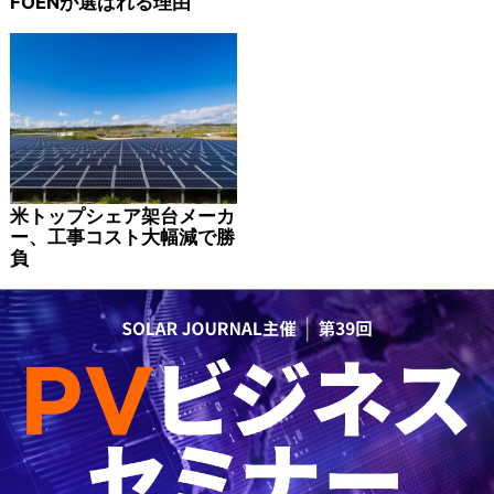
FOENが選ばれる理由
米トップシェア架台メーカ
ー、工事コスト大幅減で勝
負