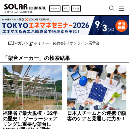
English
中文
日本語
オンライン展示会
マガジン
セミナー・勉強会
「架台メーカー」の検索結果
福建省で最大規模・32年
日本人チームとの連携で顧
の歴史！ ソーラーシェア
客のケアと見通しに力を！
リングに重要な架台に