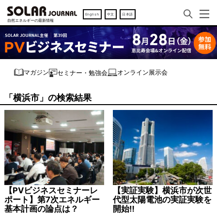
English
中文
日本語
オンライン展示会
マガジン
セミナー・勉強会
「横浜市」の検索結果
【PVビジネスセミナーレ
【実証実験】横浜市が次世
ポート】第7次エネルギー
代型太陽電池の実証実験を
基本計画の論点は？
開始‼