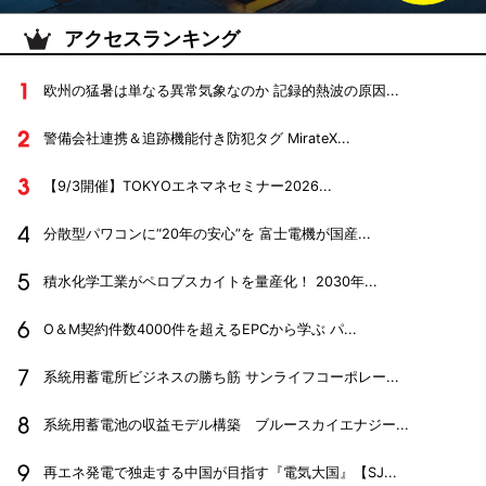
アクセスランキング
欧州の猛暑は単なる異常気象なのか 記録的熱波の原因...
警備会社連携＆追跡機能付き防犯タグ MirateX...
【9/3開催】TOKYOエネマネセミナー2026...
分散型パワコンに“20年の安心”を 富士電機が国産...
積水化学工業がペロブスカイトを量産化！ 2030年...
O＆M契約件数4000件を超えるEPCから学ぶ パ...
系統用蓄電所ビジネスの勝ち筋 サンライフコーポレー...
系統用蓄電池の収益モデル構築 ブルースカイエナジー...
再エネ発電で独走する中国が目指す『電気大国』【SJ...