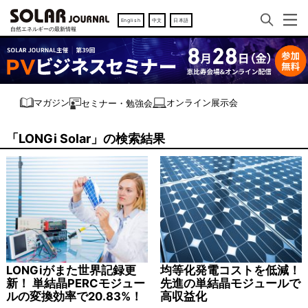
English
中文
日本語
オンライン展示会
マガジン
セミナー・勉強会
「LONGi Solar」の検索結果
LONGiがまた世界記録更
均等化発電コストを低減！
新！ 単結晶PERCモジュー
先進の単結晶モジュールで
ルの変換効率で20.83%！
高収益化