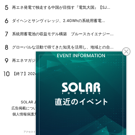
再エネ発電で独走する中国が目指す『電気大国』【SJ...
ダイヘンとサンヴィレッジ、2.4GWhの系統用蓄電...
系統用蓄電池の収益モデル構築 ブルースカイエナジー...
グローバルな活動で得てきた知見を活用し、地域との合...
再エネマガジン『SOLAR JOURNAL』202...
【終了】2024年10月25日(金)「第31回PV...
SOLAR JOURNALについて
フリーマガジンはこちら
広告掲載について
情報掲載について
お問い合わせ
採用情報
個人情報保護方針
運営会社・媒体一覧
For overseas customers
アクセスインターナショナルは持続可能な開発目標（SDGs）を支援しています。