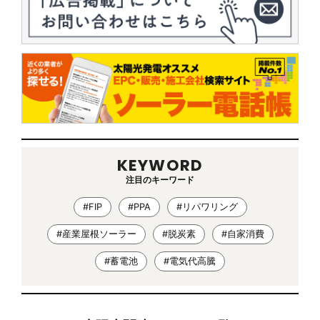
KEYWORD
注目のキーワード
#FIP
#PPA
#リパワリング
#産業屋根ソーラー
#脱炭素
#自家消費
#蓄電池
#電気代高騰