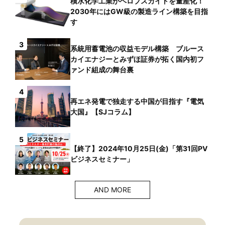
積水化学工業がペロブスカイトを量産化！
2030年にはGW級の製造ライン構築を目指
す
3
系統用蓄電池の収益モデル構築 ブルース
カイエナジーとみずほ証券が拓く国内初フ
ァンド組成の舞台裏
4
再エネ発電で独走する中国が目指す『電気
大国』【SJコラム】
5
【終了】2024年10月25日(金)「第31回PV
ビジネスセミナー」
AND MORE