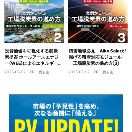
投資価値を可視化する脱炭
積雪地域必見 Aiko Solarが
素提案 ホールアースエナジ
掲げる積雪対応モジュール
ー(WEE)によるエネルギー
｜工場脱炭素の進め方③
戦略とは｜工場脱炭素の進
2026.06.02
PR
2026.06.02
PR
脱炭素
脱炭素
め方②