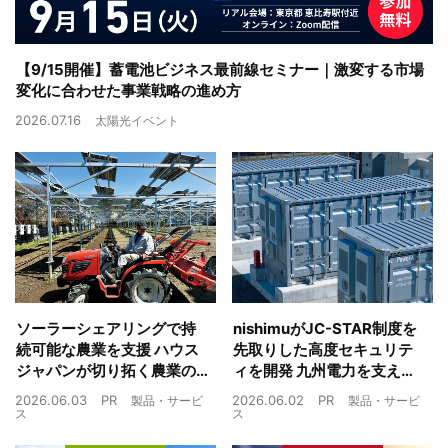
【9/15開催】蓄電池ビジネス最前線セミナー｜激変する市場
変化に合わせた事業戦略の進め方
2026.07.16
太陽光イベント
ソーラーシェアリングで持
nishimuがJC-STAR制度を
続可能な農業を支援 ハウス
先取りした高度セキュリテ
ジャパンが切り拓く農業の
ィを開発 九州電力を支えた
未来
制御技術を蓄電池市場へ
2026.06.03
PR
2026.06.02
PR
製品・サービ
製品・サービ
ス
ス