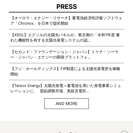
PRESS
【オーロラ・エナジー・リサーチ】蓄電池経済性評価ソフトウェ
ア「Chronos」を日本で提供開始
【XSOL】エクソルの太陽光パネルが、東京都の「令和7年度 優
れた機能性を有する太陽光発電システムの認…
【セカンド・ファウンデーション・ジャパン】トリナ・ソーラ
ー・ジャパン・エナジーの開発プラットフォ…
【フジ・ホールディングス】FIP制度による太陽光発電所を稼働
開始
【Tensor Energy】太陽光発電＋蓄電池を用いた発電事業シミュ
レーションに、 需給調整市場、系統充電対…
AND MORE