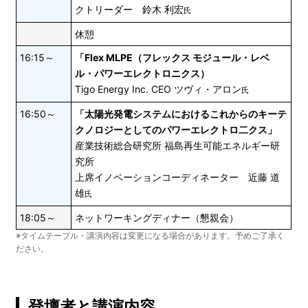
クトリーダー 鈴木 利宏
氏
休憩
16:15～
「Flex MLPE（フレックス モジュール・レベ
ル・パワーエレクトロニクス）
Tigo Energy Inc. CEO ツヴィ・アロン
氏
16:50～
「太陽光発電システムにおけるこれからのキーテ
クノロジーとしてのパワーエレクトロ二クス」
産業技術総合研究所 福島再生可能エネルギー研
究所
上席イノベーションコーディネーター 近藤 道
雄
氏
18:05～
ネットワーキングディナー（懇親会）
※タイムテーブル・講演内容は変更になる場合があります。予めご了承く
ださい。
登壇者と講演内容