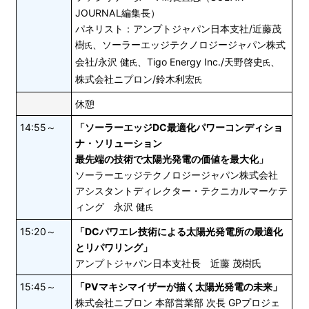
JOURNAL編集長）
パネリスト：アンプトジャパン日本支社/近藤茂
樹
、ソーラーエッジテクノロジージャパン株式
氏
会社/永沢 健
、Tigo Energy Inc./天野啓史
、
氏
氏
株式会社ニプロン/鈴木利宏
氏
休憩
14:55～
「ソーラーエッジDC最適化パワーコンディショ
ナ・ソリューション
最先端の技術で太陽光発電の価値を最大化」
ソーラーエッジテクノロジージャパン株式会社
アシスタントディレクター・テクニカルマーケテ
ィング 永沢 健
氏
15:20～
「DCパワエレ技術による太陽光発電所の最適化
とリパワリング」
アンプトジャパン日本支社長 近藤 茂樹氏
15:45～
「PVマキシマイザーが描く太陽光発電の未来」
株式会社ニプロン 本部営業部 次長 GPプロジェ