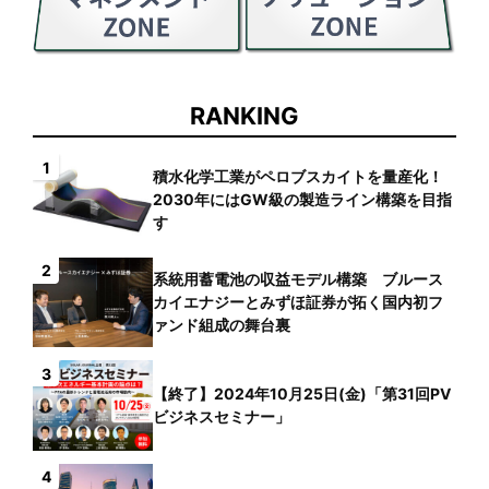
RANKING
1
積水化学工業がペロブスカイトを量産化！
2030年にはGW級の製造ライン構築を目指
す
2
系統用蓄電池の収益モデル構築 ブルース
カイエナジーとみずほ証券が拓く国内初フ
ァンド組成の舞台裏
3
【終了】2024年10月25日(金)「第31回PV
ビジネスセミナー」
4