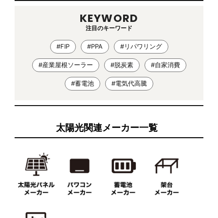
KEYWORD
注目のキーワード
#FIP
#PPA
#リパワリング
#産業屋根ソーラー
#脱炭素
#自家消費
#蓄電池
#電気代高騰
太陽光関連メーカー一覧