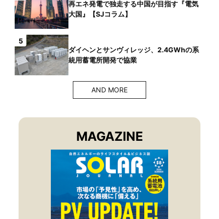
再エネ発電で独走する中国が目指す『電気
大国』【SJコラム】
5
ダイヘンとサンヴィレッジ、2.4GWhの系
統用蓄電所開発で協業
AND MORE
MAGAZINE