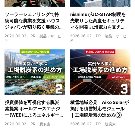
ソーラーシェアリングで持
nishimuがJC-STAR制度を
続可能な農業を支援 ハウス
先取りした高度セキュリテ
ジャパンが切り拓く農業の
ィを開発 九州電力を支えた
未来
制御技術を蓄電池市場へ
2026.06.03
PR
2026.06.02
PR
製品・サービ
製品・サービ
ス
ス
投資価値を可視化する脱炭
積雪地域必見 Aiko Solarが
素提案 ホールアースエナジ
掲げる積雪対応モジュール
ー(WEE)によるエネルギー
｜工場脱炭素の進め方③
戦略とは｜工場脱炭素の進
2026.06.02
PR
2026.06.02
PR
脱炭素
脱炭素
め方②