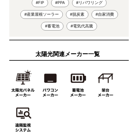
#FIP
#PPA
#リパワリング
#産業屋根ソーラー
#脱炭素
#自家消費
#蓄電池
#電気代高騰
太陽光関連メーカー一覧