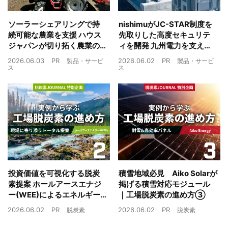
ソーラーシェアリングで持
nishimuがJC-STAR制度を
続可能な農業を支援 ハウス
先取りした高度セキュリテ
ジャパンが切り拓く農業の
ィを開発 九州電力を支えた
未来
制御技術を蓄電池市場へ
2026.06.03
PR
2026.06.02
PR
製品・サービ
製品・サービ
ス
ス
投資価値を可視化する脱炭
積雪地域必見 Aiko Solarが
素提案 ホールアースエナジ
掲げる積雪対応モジュール
ー(WEE)によるエネルギー
｜工場脱炭素の進め方③
戦略とは｜工場脱炭素の進
2026.06.02
PR
2026.06.02
PR
脱炭素
脱炭素
め方②