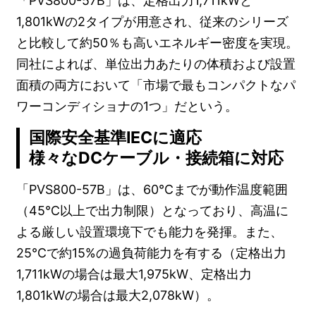
「PVS800-57B」は、定格出力1,711kWと
1,801kWの2タイプが用意され、従来のシリーズ
と比較して約50％も高いエネルギー密度を実現。
同社によれば、単位出力あたりの体積および設置
面積の両方において「市場で最もコンパクトなパ
ワーコンディショナの1つ」だという。
国際安全基準IECに適応
様々なDCケーブル・接続箱に対応
「PVS800-57B」は、60℃までが動作温度範囲
（45℃以上で出力制限）となっており、高温に
よる厳しい設置環境下でも能力を発揮。また、
25℃で約15%の過負荷能力を有する（定格出力
1,711kWの場合は最大1,975kW、定格出力
1,801kWの場合は最大2,078kW）。