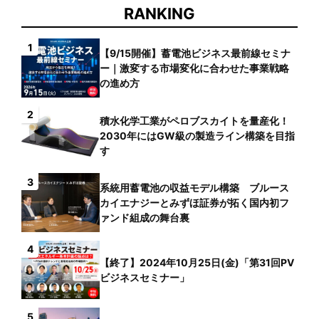
RANKING
1
【9/15開催】蓄電池ビジネス最前線セミナ
ー｜激変する市場変化に合わせた事業戦略
の進め方
2
積水化学工業がペロブスカイトを量産化！
2030年にはGW級の製造ライン構築を目指
す
3
系統用蓄電池の収益モデル構築 ブルース
カイエナジーとみずほ証券が拓く国内初フ
ァンド組成の舞台裏
4
【終了】2024年10月25日(金)「第31回PV
ビジネスセミナー」
5