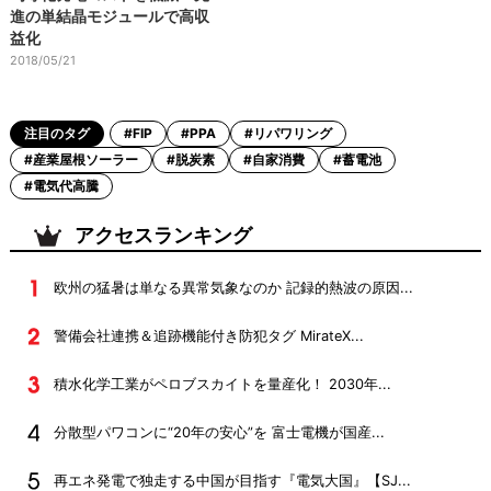
進の単結晶モジュールで高収
益化
2018/05/21
注目のタグ
#FIP
#PPA
#リパワリング
#産業屋根ソーラー
#脱炭素
#自家消費
#蓄電池
#電気代高騰
アクセスランキング
欧州の猛暑は単なる異常気象なのか 記録的熱波の原因...
警備会社連携＆追跡機能付き防犯タグ MirateX...
積水化学工業がペロブスカイトを量産化！ 2030年...
分散型パワコンに“20年の安心”を 富士電機が国産...
再エネ発電で独走する中国が目指す『電気大国』【SJ...