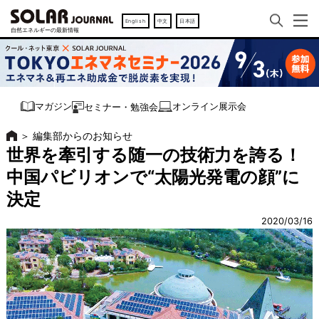
English
中文
日本語
オンライン展示会
マガジン
セミナー・勉強会
＞
編集部からのお知らせ
世界を牽引する随一の技術力を誇る！
中国パビリオンで“太陽光発電の顔”に
決定
2020/03/16