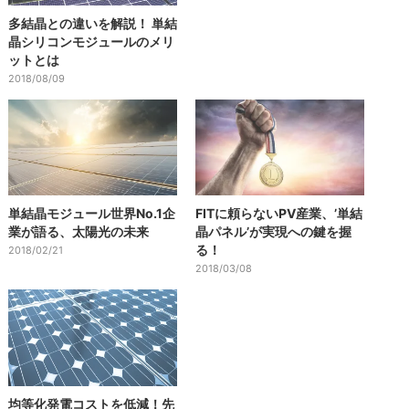
多結晶との違いを解説！ 単結
晶シリコンモジュールのメリ
ットとは
2018/08/09
単結晶モジュール世界No.1企
FITに頼らないPV産業、’単結
業が語る、太陽光の未来
晶パネル’が実現への鍵を握
る！
2018/02/21
2018/03/08
均等化発電コストを低減！先