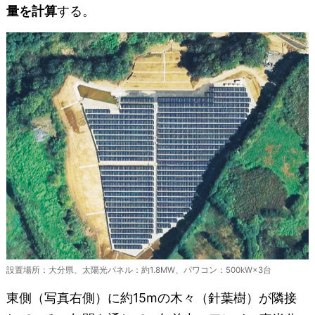
量を計算
する。
設置場所：大分県、太陽光パネル：約1.8MW、パワコン：500kW×3台
東側（写真右側）に約15mの木々（針葉樹）が隣接