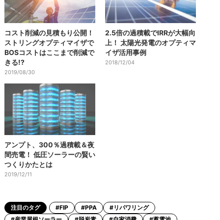
コスト削減の見積もり公開！
2.5倍の過積載でIRRが大幅向
ストリングオプティマイザで
上！ 太陽光発電のオプティマ
BOSコストはここまで削減で
イザ活用事例
きる!?
2018/12/04
2019/08/30
アンプト、300％過積載＆夜
間売電！ 低圧ソーラーの賢い
つくりかたとは
2019/12/11
注目のタグ
#FIP
#PPA
#リパワリング
#産業屋根ソーラー
#脱炭素
#自家消費
#蓄電池