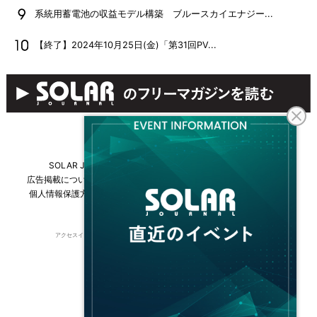
系統用蓄電池の収益モデル構築 ブルースカイエナジー...
【終了】2024年10月25日(金)「第31回PV...
SOLAR JOURNALについて
フリーマガジンはこちら
広告掲載について
情報掲載について
お問い合わせ
採用情報
個人情報保護方針
運営会社・媒体一覧
For overseas customers
アクセスインターナショナルは持続可能な開発目標（SDGs）を支援しています。
© 2026 Access International Ltd.