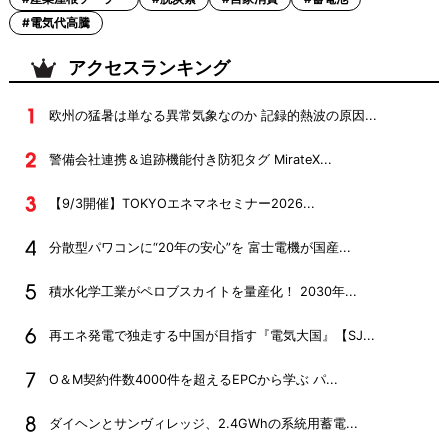
#電気代高騰
アクセスランキング
欧州の猛暑は単なる異常気象なのか 記録的熱波の原因...
警備会社連携＆追跡機能付き防犯タグ MirateX...
【9/3開催】TOKYOエネマネセミナー2026...
分散型パワコンに“20年の安心”を 富士電機が国産...
積水化学工業がペロブスカイトを量産化！ 2030年...
再エネ発電で独走する中国が目指す『電気大国』【SJ...
O＆M契約件数4000件を超えるEPCから学ぶ パ...
ダイヘンとサンヴィレッジ、2.4GWhの系統用蓄電...