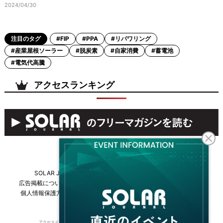
2024/04/30
注目のタグ
#FIP
#PPA
#リパワリング
#産業屋根ソーラー
#脱炭素
#自家消費
#蓄電池
#電気代高騰
アクセスランキング
SOLAR JOURNALについて
フリーマガジンはこちら
広告掲載について
情報掲載について
お問い合わせ
採用情報
個人情報保護方針
運営会社・媒体一覧
For overseas customers
アクセスインターナショナルは持続可能な開発目標（SDGs）を支援しています。