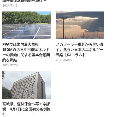
域共生促進税条例を施行 ～
2024/11/12
PPAでは国内最大規模
メガソーラー批判から問い直
150MWの再生可能エネルギ
す。危うい日本のエネルギー
ーの供給に関する基本合意契
戦略【SJコラム】
約を締結
2026/04/27
2024/12/04
宮城県、森林保全へ再エネ課
税 4月1日に全国初の条例施
行