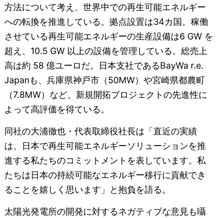
方法について考え、世界中での再生可能エネルギー
への転換を推進している。拠点設置は34カ国。稼働
させている再生可能エネルギーの生産設備は6 GW を
超え、10.5 GW 以上の設備を管理している。総売上
高は約 58 億ユーロだ。日本支社であるBayWa r.e.
Japanも、兵庫県神戸市（50MW）や宮崎県都農町
（7.8MW）など、新規開拓プロジェクトの先進性に
よって高評価を得ている。
同社の大浦徹也・代表取締役社長は「直近の実績
は、日本で再生可能エネルギーソリューションを推
進する私たちのコミットメントを表しています。私
たちは日本の持続可能なエネルギー移行に貢献でき
ることを嬉しく思います」と抱負を語る。
太陽光発電所の開発に対するネガティブな意見も囁