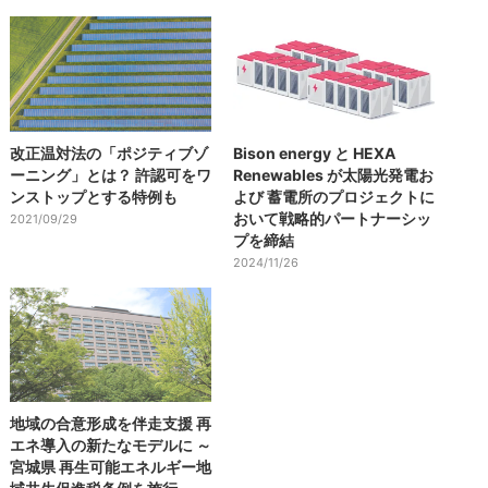
改正温対法の「ポジティブゾ
Bison energy と HEXA
ーニング」とは？ 許認可をワ
Renewables が太陽光発電お
ンストップとする特例も
よび 蓄電所のプロジェクトに
おいて戦略的パートナーシッ
2021/09/29
プを締結
2024/11/26
地域の合意形成を伴走支援 再
エネ導入の新たなモデルに ～
宮城県 再生可能エネルギー地