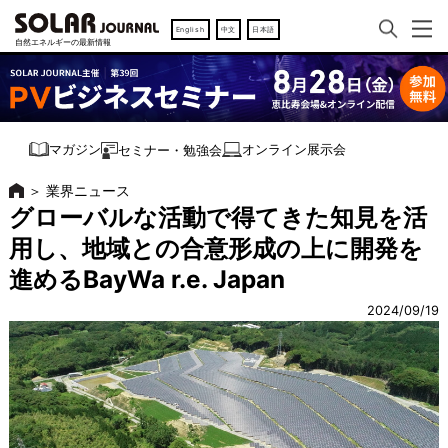
English
中文
日本語
オンライン展示会
マガジン
セミナー・勉強会
＞
業界ニュース
グローバルな活動で得てきた知見を活
用し、地域との合意形成の上に開発を
進めるBayWa r.e. Japan
2024/09/19