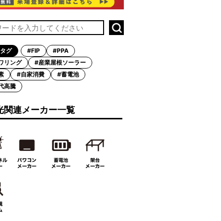
タグ
#FIP
#PPA
ワリング
#産業屋根ソーラー
素
#自家消費
#蓄電池
代高騰
光関連メーカー一覧