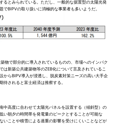
するとみられている。ただし、一般的な据置型の太陽光発
題でBIPVの取り扱いに消極的な事業者も多いようだ。
な建築物で部分的に導入されているものの、市場へのインパク
では新築公共建築物等のZEB化について言及されているこ
設からBIPV導入が浸透し、脱炭素対策ニーズの高い大手企
期待されると富士経済は推察する。
南中高度に合わせて太陽光パネルを設置する（傾斜型）の
低い朝夕の時間帯を発電量のピークとすることが可能な
ないことや積雪による過重の影響を受けにくいことなどが