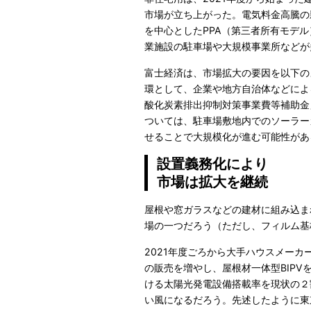
市場が立ち上がった。電気料金高騰の影
を中心としたPPA（第三者所有モデ
業施設の駐車場や大規模事業所などが
富士経済は、市場拡大の要因を以下の
環として、企業や地方自治体などによ
酸化炭素排出抑制対策事業費等補助金
ついては、駐車場敷地内でのソーラー
せることで大規模化が進む可能性があ
設置義務化により
市場は拡大を継続
屋根や窓ガラスなどの建材に組み込ま
場の一つだろう（ただし、フィルム基板
2021年度ごろから大手ハウスメーカ
の販売を増やし、屋根材一体型BIPV
ける太陽光発電設備搭載率を現状の２
い風になるだろう。先述したように東