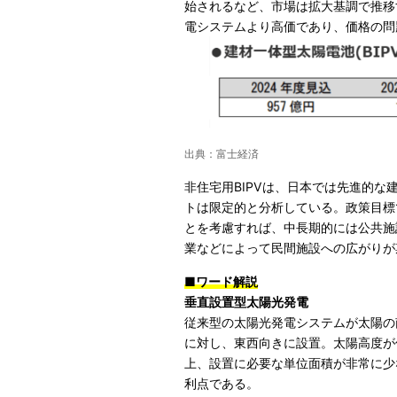
始されるなど、市場は拡大基調で推移
電システムより高価であり、価格の問
出典：富士経済
非住宅用BIPVは、日本では先進的
トは限定的と分析している。政策目標
とを考慮すれば、中長期的には公共施
業などによって民間施設への広がりが
■ワード解説
垂直設置型太陽光発電
従来型の太陽光発電システムが太陽の
に対し、東西向きに設置。太陽高度が
上、設置に必要な単位面積が非常に少
利点である。