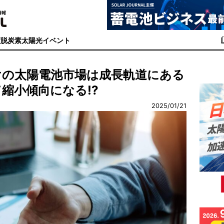
度
脱炭素
太陽光イベント
けの太陽電池市場は成長軌道にある
て縮小傾向になる⁉
2025/01/21