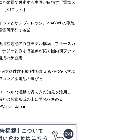
エネ発電で独走する中国が目指す『電気大
』【SJコラム】
イヘンとサンヴィレッジ、2.4GWhの系統
蓄電所開発で協業
統用蓄電池の収益モデル構築 ブルースカ
エナジーとみずほ証券が拓く国内初ファン
組成の舞台裏
＆M契約件数4000件を超えるEPCから学ぶ
ワコン／蓄電池の選び方
ローバルな活動で得てきた知見を活用し、
域との合意形成の上に開発を進める
yWa r.e. Japan