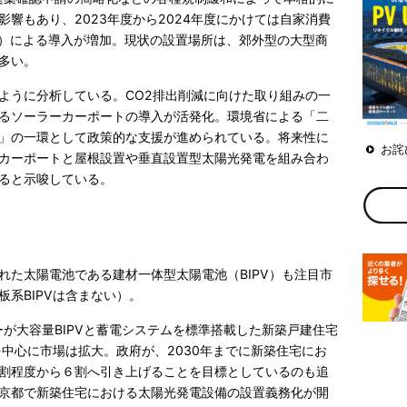
響もあり、2023年度から2024年度にかけては自家消費
ル）による導入が増加。現状の設置場所は、郊外型の大型商
多い。
ように分析している。CO2排出削減に向けた取り組みの一
るソーラーカーポートの導入が活発化。環境省による「二
」の一環として政策的な支援が進められている。将来性に
お詫
カーポートと屋根設置や垂直設置型太陽光発電を組み合わ
ると示唆している。
れた太陽電池である建材一体型太陽電池（BIPV）も注目市
系BIPVは含まない）。
ーが大容量BIPVと蓄電システムを標準搭載した新築戸建住宅
を中心に市場は拡大。政府が、2030年までに新築住宅にお
割程度から６割へ引き上げることを目標としているのも追
京都で新築住宅における太陽光発電設備の設置義務化が開