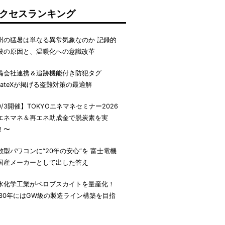
クセスランキング
州の猛暑は単なる異常気象なのか 記録的
波の原因と、温暖化への意識改革
備会社連携＆追跡機能付き防犯タグ
irateXが掲げる盗難対策の最適解
9/3開催】TOKYOエネマネセミナー2026
エネマネ＆再エネ助成金で脱炭素を実
！〜
散型パワコンに“20年の安心”を 富士電機
国産メーカーとして出した答え
水化学工業がペロブスカイトを量産化！
030年にはGW級の製造ライン構築を目指