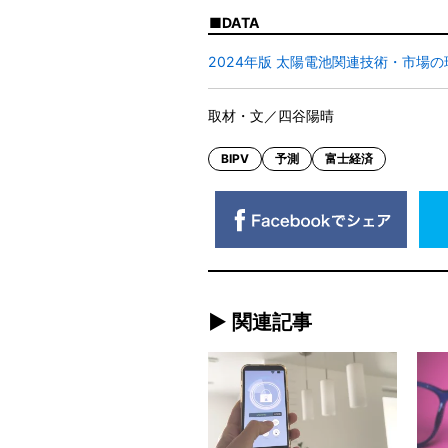
DATA
2024年版 太陽電池関連技術・市場
取材・文／四谷陽晴
BIPV
予測
富士経済
► 関連記事