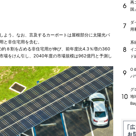
再
国
ダ
用
しよう。なお、言及するカーポートは屋根部分に太陽光パ
用と非住宅用を含む。
系
の約８割を占める非住宅用が伸び、前年度比4.3％増の360
イ
場をけん引し、2040年度の市場規模は962億円と予測し
ド
O
パ
グ
地
Ba