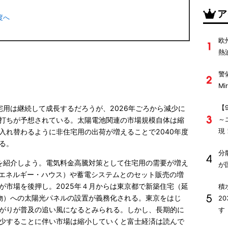
ア
度へ
欧
熱
警
M
【
宅用は継続して成長するだろうが、2026年ごろから減少に
～
打ちが予想されている。太陽電池関連の市場規模自体は縮
現
入れ替わるように非住宅用の出荷が増えることで2040年度
る。
分
析を紹介しよう。電気料金高騰対策として住宅用の需要が増え
が
・エネルギー・ハウス）や蓄電システムとのセット販売の増
が市場を後押し。2025年４月からは東京都で新築住宅（延
積
建物）への太陽光パネルの設置が義務化される。東京をはじ
2
がりが普及の追い風になるとみられる。しかし、長期的に
す
少することに伴い市場は縮小していくと富士経済は読んで