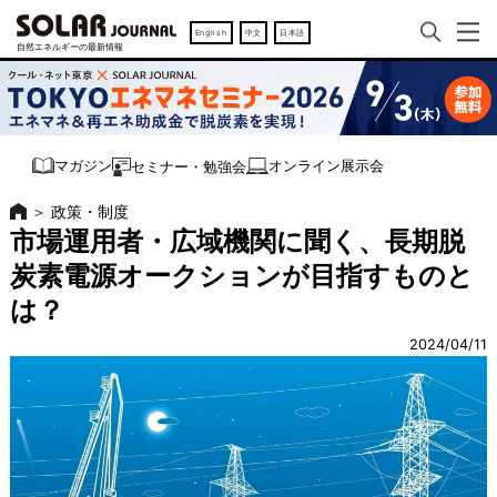
English
中文
日本語
オンライン展示会
マガジン
セミナー・勉強会
＞
政策・制度
市場運用者・広域機関に聞く、長期脱
炭素電源オークションが目指すものと
は？
2024/04/11