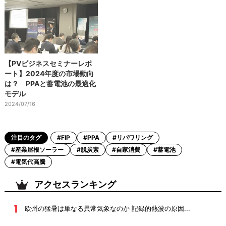
【PVビジネスセミナーレポ
ート】2024年度の市場動向
は？ PPAと蓄電池の最適化
モデル
2024/07/16
注目のタグ
#FIP
#PPA
#リパワリング
#産業屋根ソーラー
#脱炭素
#自家消費
#蓄電池
#電気代高騰
アクセスランキング
欧州の猛暑は単なる異常気象なのか 記録的熱波の原因...