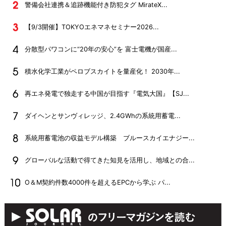
警備会社連携＆追跡機能付き防犯タグ MirateX...
【9/3開催】TOKYOエネマネセミナー2026...
分散型パワコンに“20年の安心”を 富士電機が国産...
積水化学工業がペロブスカイトを量産化！ 2030年...
再エネ発電で独走する中国が目指す『電気大国』【SJ...
ダイヘンとサンヴィレッジ、2.4GWhの系統用蓄電...
系統用蓄電池の収益モデル構築 ブルースカイエナジー...
グローバルな活動で得てきた知見を活用し、地域との合...
O＆M契約件数4000件を超えるEPCから学ぶ パ...