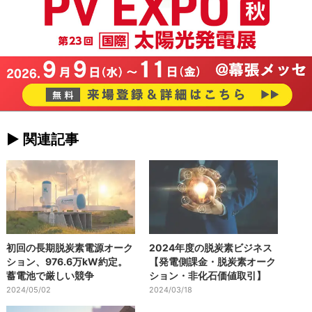
► 関連記事
初回の長期脱炭素電源オーク
2024年度の脱炭素ビジネス
ション、976.6万kW約定。
【発電側課金・脱炭素オーク
蓄電池で厳しい競争
ション・非化石価値取引】
2024/05/02
2024/03/18