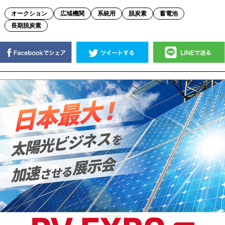
オークション
広域機関
系統用
脱炭素
蓄電池
長期脱炭素