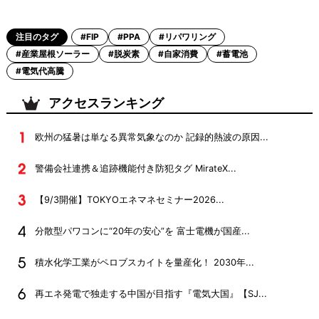
注目のタグ
#FIP
#PPA
#リパワリング
#産業屋根ソーラー
#脱炭素
#自家消費
#蓄電池
#電気代高騰
アクセスランキング
欧州の猛暑は単なる異常気象なのか 記録的熱波の原因...
警備会社連携＆追跡機能付き防犯タグ MirateX...
【9/3開催】TOKYOエネマネセミナー2026...
分散型パワコンに“20年の安心”を 富士電機が国産...
積水化学工業がペロブスカイトを量産化！ 2030年...
再エネ発電で独走する中国が目指す『電気大国』【SJ...