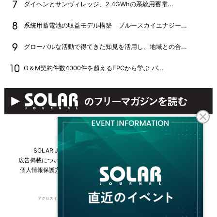
ダイヘンとサンヴィレッジ、2.4GWhの系統用蓄電...
系統用蓄電池の収益モデル構築 ブルースカイエナジー...
グローバルな活動で得てきた知見を活用し、地域との合...
O＆M契約件数4000件を超えるEPCから学ぶ パ...
SOLAR JOURNALについて
フリーマガジンはこちら
広告掲載について
情報掲載について
お問い合わせ
採用情報
個人情報保護方針
運営会社・媒体一覧
For overseas customers
アクセスインターナショナルは持続可能な開発目標（SDGs）を支援しています。
© 2026 Access International Ltd.