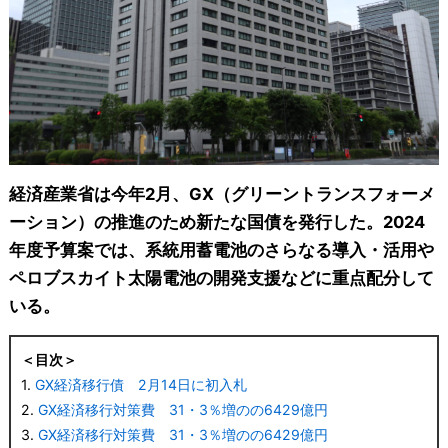
経済産業省は今年2月、GX（グリーントランスフォーメ
ーション）の推進のため新たな国債を発行した。2024
年度予算案では、系統用蓄電池のさらなる導入・活用や
ペロブスカイト太陽電池の開発支援などに重点配分して
いる。
＜目次＞
1.
GX経済移行債 2月14日に初入札
2.
GX経済移行対策費 31・3％増のの6429億円
3.
GX経済移行対策費 31・3％増のの6429億円