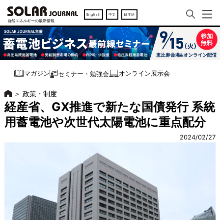
English
中文
日本語
オンライン展示会
マガジン
セミナー・勉強会
＞
政策・制度
経産省、GX推進で新たな国債発行 系統
用蓄電池や次世代太陽電池に重点配分
2024/02/27