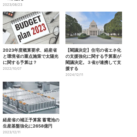
2023/08/23
2023年度概算要求、経産省
【閣議決定】住宅の省エネ化
と環境省の重点施策で太陽光
の支援強化に関する予算案が
に関する予算は？
閣議決定。３省が連携して支
援する
2022/10/07
2024/12/11
経産省の補正予算案 蓄電池の
生産基盤強化に2658億円
2023/12/11