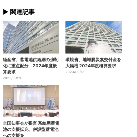
► 関連記事
経産省、蓄電池供給網の強靭
環境省、地域脱炭素交付金を
化に重点配分 2024年度概
大幅増 2024年度概算要求
算要求
2023/09/13
2023/09/20
全国知事会が提言 系統用蓄電
池の支援拡充、併設型蓄電池
への支援を