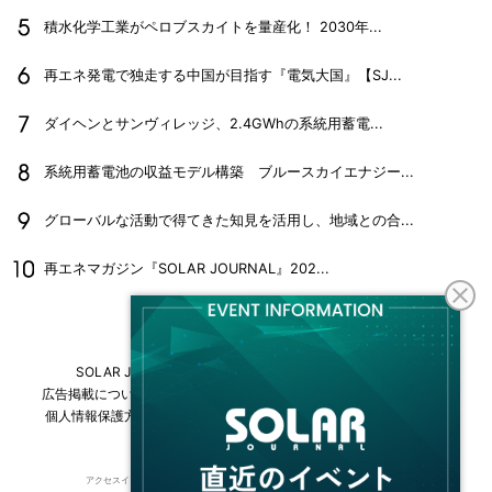
積水化学工業がペロブスカイトを量産化！ 2030年...
再エネ発電で独走する中国が目指す『電気大国』【SJ...
ダイヘンとサンヴィレッジ、2.4GWhの系統用蓄電...
系統用蓄電池の収益モデル構築 ブルースカイエナジー...
グローバルな活動で得てきた知見を活用し、地域との合...
再エネマガジン『SOLAR JOURNAL』202...
SOLAR JOURNALについて
フリーマガジンはこちら
広告掲載について
情報掲載について
お問い合わせ
採用情報
個人情報保護方針
運営会社・媒体一覧
For overseas customers
アクセスインターナショナルは持続可能な開発目標（SDGs）を支援しています。