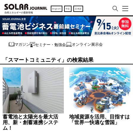
English
中文
日本語
オンライン展示会
マガジン
セミナー・勉強会
「スマートコミュニティ」の検索結果
蓄電池と太陽光を最大活
地域資源を活用、目指すは
用、新・創蓄連携システ
「世界一快適な雪国」
ム！