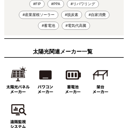
#FIP
#PPA
#リパワリング
#産業屋根ソーラー
#脱炭素
#自家消費
#蓄電池
#電気代高騰
太陽光関連メーカー一覧