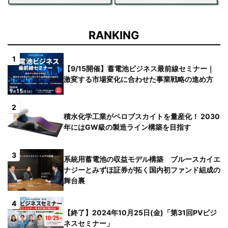
RANKING
1
【9/15開催】蓄電池ビジネス最前線セミナー｜
激変する市場変化に合わせた事業戦略の進め方
2
積水化学工業がペロブスカイトを量産化！ 2030
年にはGW級の製造ライン構築を目指す
3
系統用蓄電池の収益モデル構築 ブルースカイエ
ナジーとみずほ証券が拓く国内初ファンド組成の
舞台裏
4
【終了】2024年10月25日(金)「第31回PVビジ
ネスセミナー」