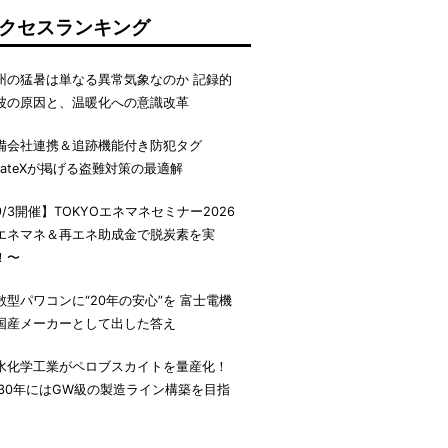
クセスランキング
州の猛暑は単なる異常気象なのか 記録的
波の原因と、温暖化への意識改革
備会社連携＆追跡機能付き防犯タグ
irateXが掲げる盗難対策の最適解
9/3開催】TOKYOエネマネセミナー2026
エネマネ＆再エネ助成金で脱炭素を実
！〜
散型パワコンに“20年の安心”を 富士電機
国産メーカーとして出した答え
水化学工業がペロブスカイトを量産化！
030年にはGW級の製造ライン構築を目指