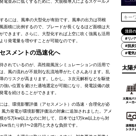
発電並みに低くするために、大規模導入によるスケールメ
くするには、風車の大型化が有効です。風車の出力は羽根
風面積に比例するので、ブレードが長くなるほど面積は大
注目の
ができます。さらに、大型化すれば上空に吹く強風も活用
#リパ
より発電量を増やすことが可能なのです。
#脱炭
セスメントの迅速化へ
#電気
待されているのが、高性能風況シミュレーションの活用で
太陽
は、風の流れが不規則な乱流地帯がたくさんあります。乱
障のリスクが高まります。しかし、３次元解析などを駆使
の強い位置を避けた適地選定が可能になり、発電設備の故
発電を続けることができます。
には、環境影響評価（アセスメント）の迅速・合理化が必
く、風力発電が環境影響評価法の対象に追加されました。アメ
模が5万kw以上なのに対して、日本では1万kw以上から対
kw当たり約1〜2億円と大きな負担です。