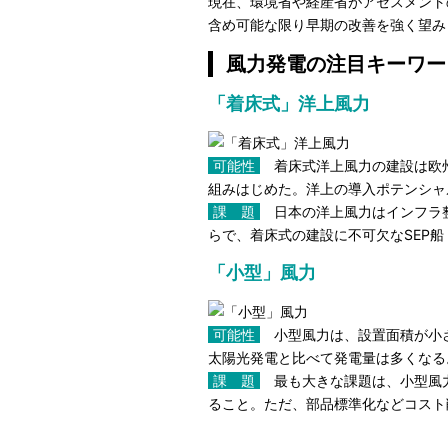
現在、環境省や経産省がアセスメント
含め可能な限り早期の改善を強く望み
風力発電の注目キーワー
「着床式」洋上風力
可能性
着床式洋上風力の建設は欧州
組みはじめた。洋上の導入ポテンシャ
課 題
日本の洋上風力はインフラ整
らで、着床式の建設に不可欠なSEP
「小型」風力
可能性
小型風力は、設置面積が小さ
太陽光発電と比べて発電量は多くなる
課 題
最も大きな課題は、小型風力
ること。ただ、部品標準化などコスト