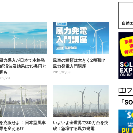
風力導入が日本で本格発
風車の種類は大きく2種類!?
 経済波及効果は15兆円と
風力発電入門講座
算も
2015/10/08
/09/29
フ
「SO
を克服せよ！ 日本型風車
いよいよ全世界で30万台を突
界を変える!?
破！急増する風力発電