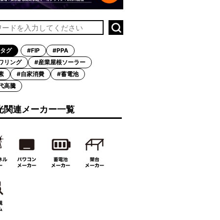
タグ
#FIP
#PPA
ワリング
#産業屋根ソーラー
素
#自家消費
#蓄電池
代高騰
光関連メーカー一覧