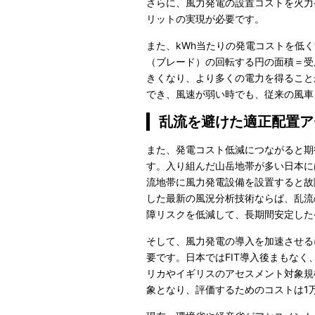
さらに、風力発電の設置コストを火力
リットの実現が必要です。
また、kWh当たりの発電コストを低
（ブレード）の回転する円の面積＝受
きくなり、より多くの電力を得ること
でき、風速が弱い時でも、従来の風車
乱流を避けた適正配置ア
また、発電コスト低減につながると期
す。入り組んだ山岳地帯が多い日本に
流地帯に風力発電設備を設置すると故
した最新の風況分析技術ならば、乱流
障リスクを低減して、長期間安定した
そして、風力発電の導入を加速させる
要です。日本ではFIT導入後まもな
リカやイギリスのアセスメント対象規
象となり、評価するためのコストは1万