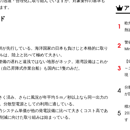
の迅速・合理化に取り組んでいますが、対象要件の基準も
ア
ます。
ド
欧
熱
警
が先行している。海洋国家の日本も負けじと本格的に取り
M
ルは、陸上と比べて極めて大きい。
備の遅れと遠浅ではない地形がネック。港湾設備はこれか
【
船（自己昇降式作業台船）も国内に1隻のみだ。
～
現
分
が
く済み、さらに風況が年平均５ｍ／秒以上なら同一出力の
。分散型電源としての利用に適している。
積
システム単価が他の発電設備に比べて大きくコスト高であ
2
削減に向けた取り組みは始まっている。
す