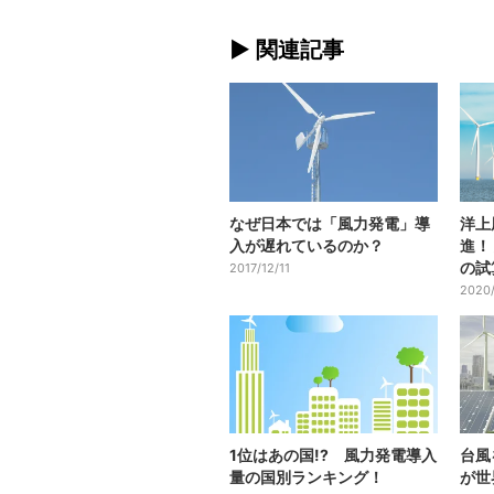
► 関連記事
なぜ日本では「風力発電」導
洋上
入が遅れているのか？
進！
の試
2017/12/11
2020
1位はあの国!? 風力発電導入
台風
量の国別ランキング！
が世