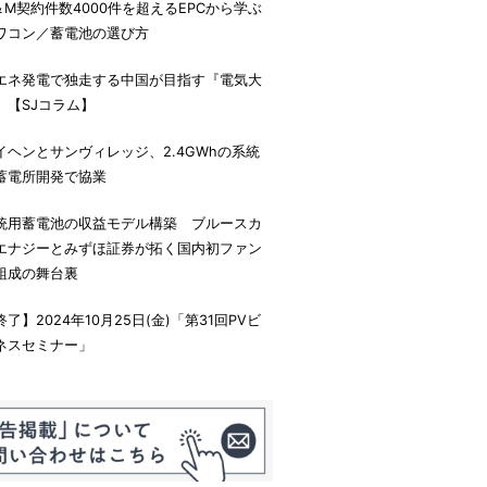
＆M契約件数4000件を超えるEPCから学ぶ
ワコン／蓄電池の選び方
エネ発電で独走する中国が目指す『電気大
』【SJコラム】
イヘンとサンヴィレッジ、2.4GWhの系統
蓄電所開発で協業
統用蓄電池の収益モデル構築 ブルースカ
エナジーとみずほ証券が拓く国内初ファン
組成の舞台裏
終了】2024年10月25日(金)「第31回PVビ
ネスセミナー」