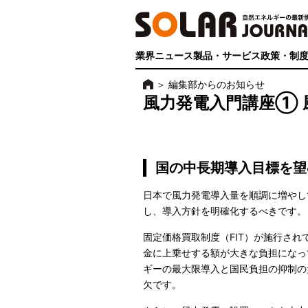
業界ニュース
製品・サービス
政策・制
＞
編集部からのお知らせ
風力発電入門講座① 
国の中長期導入目標を望
日本で風力発電導入量を順調に増やし
し、導入方針を明確化するべきです。
固定価格買取制度（FIT）が施行さ
金に上乗せする額が大きな負担になっ
ギーの最大限導入と国民負担の抑制の
欠です。