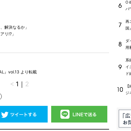
O
パ
再
題、解決なるか」
国
アリ!?」
ダ
用
系
イ
L』vol.13 より転載
ド
<
1
｜
2
【
ジ