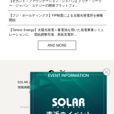
【セカンド・ファウンデーション・ジャパン】トリナ・ソーラ
ー・ジャパン・エナジーの開発プラットフォ…
【フジ・ホールディングス】FIP制度による太陽光発電所を稼働
開始
【Tensor Energy】太陽光発電＋蓄電池を用いた発電事業シミュ
レーションに、 需給調整市場、系統充電対…
AND MORE
SOLAR JOURNALについて
フリーマガジンはこちら
情報掲載について
広告掲載について
お問い合わせ
個人情報保護方針
運営会社・媒体一覧
アクセスインターナショナルは持続可能な開発目標（SDGs）を支援しています。
© 2026 Access International Ltd.