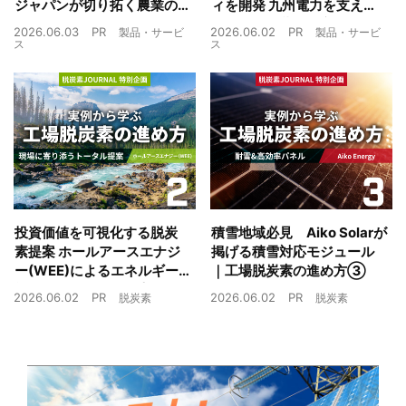
ジャパンが切り拓く農業の
ィを開発 九州電力を支えた
未来
制御技術を蓄電池市場へ
2026.06.03
PR
2026.06.02
PR
製品・サービ
製品・サービ
ス
ス
投資価値を可視化する脱炭
積雪地域必見 Aiko Solarが
素提案 ホールアースエナジ
掲げる積雪対応モジュール
ー(WEE)によるエネルギー
｜工場脱炭素の進め方③
戦略とは｜工場脱炭素の進
2026.06.02
PR
2026.06.02
PR
脱炭素
脱炭素
め方②