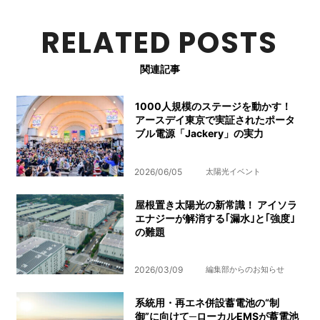
RELATED POSTS
関連記事
1000人規模のステージを動かす！
アースデイ東京で実証されたポータ
ブル電源「Jackery」の実力
2026/06/05
太陽光イベント
屋根置き太陽光の新常識！ アイソラ
エナジーが解消する｢漏水｣と｢強度｣
の難題
2026/03/09
編集部からのお知らせ
系統用・再エネ併設蓄電池の“制
御”に向けて─ローカルEMSが蓄電池