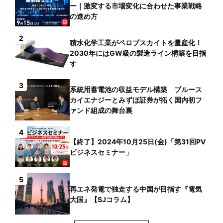
ー｜激変する市場変化に合わせた事業戦略
の進め方
2
積水化学工業がペロブスカイトを量産化！
2030年にはGW級の製造ライン構築を目指
す
3
系統用蓄電池の収益モデル構築 ブルース
カイエナジーとみずほ証券が拓く国内初フ
ァンド組成の舞台裏
4
【終了】2024年10月25日(金)「第31回PV
ビジネスセミナー」
5
再エネ発電で独走する中国が目指す『電気
大国』【SJコラム】