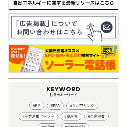
KEYWORD
注目のキーワード
#FIP
#PPA
#リパワリング
#産業屋根ソーラー
#脱炭素
#自家消費