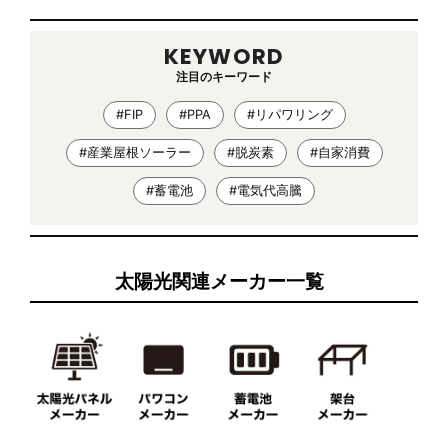
KEYWORD
注目のキーワード
#FIP
#PPA
#リパワリング
#産業屋根ソーラー
#脱炭素
#自家消費
#蓄電池
#電気代高騰
太陽光関連メーカー一覧