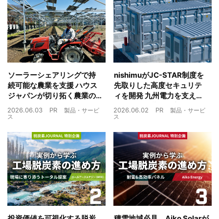
ソーラーシェアリングで持
nishimuがJC-STAR制度を
続可能な農業を支援 ハウス
先取りした高度セキュリテ
ジャパンが切り拓く農業の
ィを開発 九州電力を支えた
未来
制御技術を蓄電池市場へ
2026.06.03
PR
2026.06.02
PR
製品・サービ
製品・サービ
ス
ス
投資価値を可視化する脱炭
積雪地域必見 Aiko Solarが