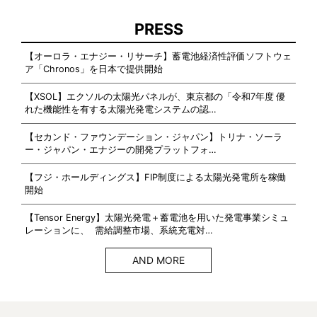
PRESS
【オーロラ・エナジー・リサーチ】蓄電池経済性評価ソフトウェ
ア「Chronos」を日本で提供開始
【XSOL】エクソルの太陽光パネルが、東京都の「令和7年度 優
れた機能性を有する太陽光発電システムの認…
【セカンド・ファウンデーション・ジャパン】トリナ・ソーラ
ー・ジャパン・エナジーの開発プラットフォ…
【フジ・ホールディングス】FIP制度による太陽光発電所を稼働
開始
【Tensor Energy】太陽光発電＋蓄電池を用いた発電事業シミュ
レーションに、 需給調整市場、系統充電対…
AND MORE