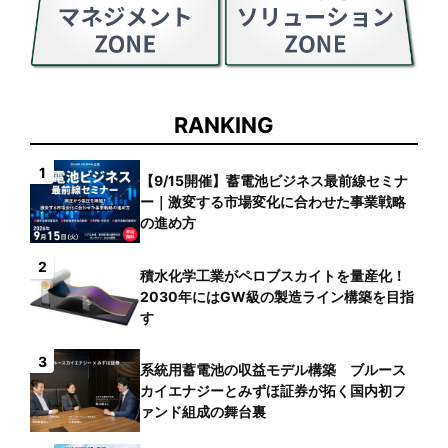
RANKING
1
【9/15開催】蓄電池ビジネス最前線セミナ
ー｜激変する市場変化に合わせた事業戦略
の進め方
2
積水化学工業がペロブスカイトを量産化！
2030年にはGW級の製造ライン構築を目指
す
3
系統用蓄電池の収益モデル構築 ブルース
カイエナジーとみずほ証券が拓く国内初フ
ァンド組成の舞台裏