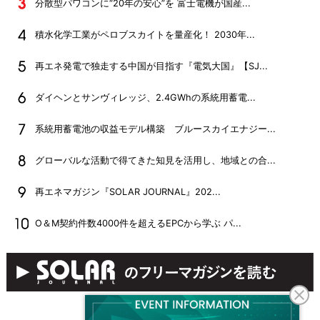
分散型パワコンに“20年の安心”を 富士電機が国産...
積水化学工業がペロブスカイトを量産化！ 2030年...
再エネ発電で独走する中国が目指す『電気大国』【SJ...
ダイヘンとサンヴィレッジ、2.4GWhの系統用蓄電...
系統用蓄電池の収益モデル構築 ブルースカイエナジー...
グローバルな活動で得てきた知見を活用し、地域との合...
再エネマガジン『SOLAR JOURNAL』202...
O＆M契約件数4000件を超えるEPCから学ぶ パ...