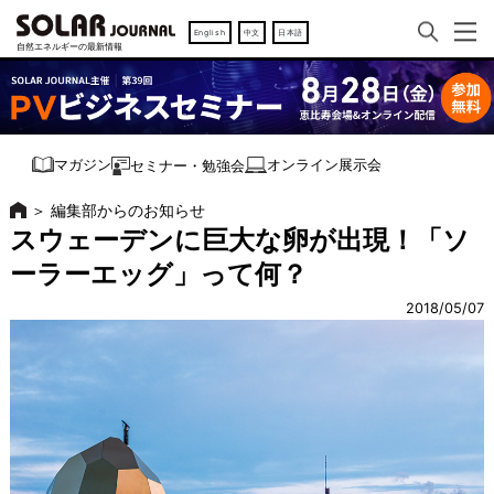
English
中文
日本語
オンライン展示会
マガジン
セミナー・勉強会
＞
編集部からのお知らせ
スウェーデンに巨大な卵が出現！「ソ
ーラーエッグ」って何？
2018/05/07