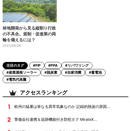
林地開発から見る縦割り行政
の不具合。規制・促進策の両
輪を備えるには？
2021/09/28
注目のタグ
#FIP
#PPA
#リパワリング
#産業屋根ソーラー
#脱炭素
#自家消費
#蓄電池
#電気代高騰
アクセスランキング
欧州の猛暑は単なる異常気象なのか 記録的熱波の原因...
警備会社連携＆追跡機能付き防犯タグ MirateX...