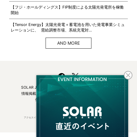
【フジ・ホールディングス】FIP制度による太陽光発電所を稼働
開始
【Tensor Energy】太陽光発電＋蓄電池を用いた発電事業シミュ
レーションに、 需給調整市場、系統充電対…
AND MORE
SOLAR JOURNALについて
フリーマガジンはこちら
情報掲載について
広告掲載について
お問い合わせ
個人情報保護方針
運営会社・媒体一覧
アクセスインターナショナルは持続可能な開発目標（SDGs）を支援しています。
© 2026 Access International Ltd.