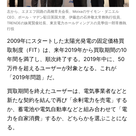
左から、エヌエフ回路の高橋常夫会長、Moixaのサイモン・ダニエル
CEO、ポール・マデン駐日英国大使、伊藤忠の石井敬太常務執行役員、
TRENDEの妹尾賢俊社長、東京電力ホールディングスの見學信一郎常務執
行役
2009年にスタートした太陽光発電の固定価格買
取制度（FIT）は、来年2019年から買取期間の10
年間を満了し、順次終了する。2019年中に、50
万件を超えるユーザーが対象となる。これが
「2019年問題」だ。
買取期間を終えたユーザーは、電気事業者などと
新たな契約を結んで再び「余剰電力を売電」する
か、蓄電池や電気自動車などと組み合わせて「電
力を自家消費」するか、どちらかを選ぶことにな
る。