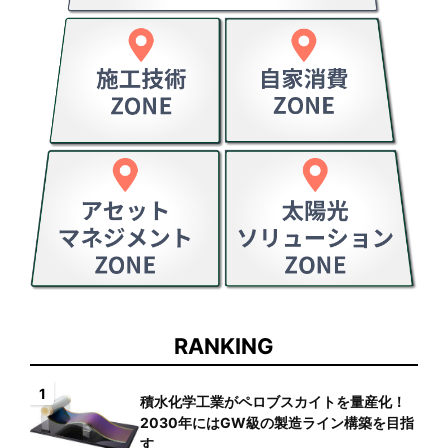
RANKING
1
積水化学工業がペロブスカイトを量産化！
2030年にはGW級の製造ライン構築を目指
す