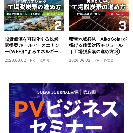
投資価値を可視化する脱炭
積雪地域必見 Aiko Solarが
素提案 ホールアースエナジ
掲げる積雪対応モジュール
ー(WEE)によるエネルギー
｜工場脱炭素の進め方③
戦略とは｜工場脱炭素の進
2026.06.02
PR
2026.06.02
PR
脱炭素
脱炭素
め方②