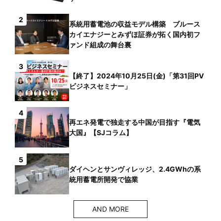
2
系統用蓄電池の収益モデル構築 ブルース
カイエナジーとみずほ証券が拓く国内初フ
ァンド組成の舞台裏
3
【終了】2024年10月25日(金)「第31回PV
ビジネスセミナー」
4
再エネ発電で独走する中国が目指す『電気
大国』【SJコラム】
5
ダイヘンとサンヴィレッジ、2.4GWhの系
統用蓄電所開発で協業
AND MORE