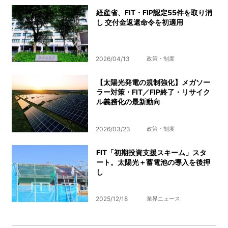
経産省、FIT・FIP認定55件を取り消
し 交付金返還命令を初適用
2026/04/13
政策・制度
【太陽光発電の規制強化】メガソー
ラー対策・FIT／FIP終了・リサイク
ル義務化の最新動向
2026/03/23
政策・制度
FIT「初期投資支援スキーム」スタ
ート。太陽光＋蓄電池の導入を後押
し
2025/12/18
業界ニュース