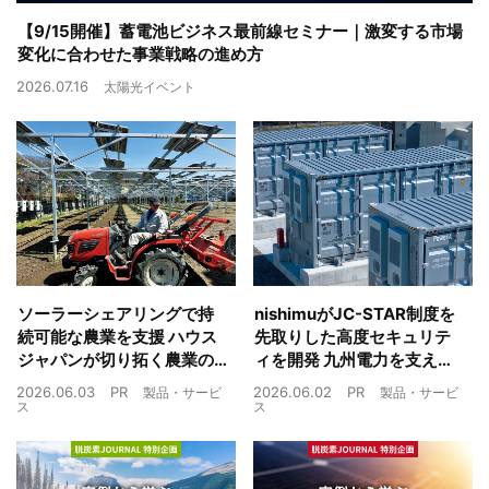
【9/15開催】蓄電池ビジネス最前線セミナー｜激変する市場
変化に合わせた事業戦略の進め方
2026.07.16
太陽光イベント
ソーラーシェアリングで持
nishimuがJC-STAR制度を
続可能な農業を支援 ハウス
先取りした高度セキュリテ
ジャパンが切り拓く農業の
ィを開発 九州電力を支えた
未来
制御技術を蓄電池市場へ
2026.06.03
PR
2026.06.02
PR
製品・サービ
製品・サービ
ス
ス