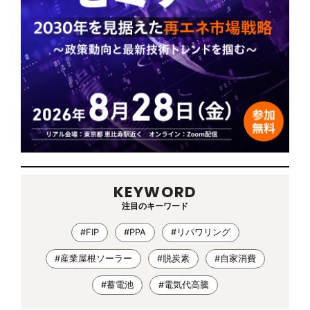
KEYWORD
注目のキーワード
#FIP
#PPA
#リパワリング
#産業屋根ソーラー
#脱炭素
#自家消費
#蓄電池
#電気代高騰