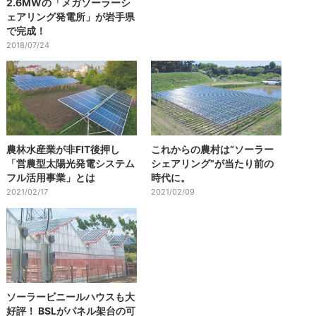
2.6MWの「メガソーラーシ
ェアリング発電所」が岩手県
で完成！
2018/07/24
農林水産業が非FIT後押し
これからの農村は“ソーラー
「営農型太陽光発電システム
シェアリング”が当たり前の
フル活用事業」とは
時代に。
2021/02/17
2021/02/09
ソーラービニールハウスも大
好評！ BSLがパネル架台の可