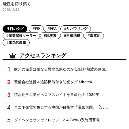
能性を切り拓く
2018/11/29
注目のタグ
#FIP
#PPA
#リパワリング
#産業屋根ソーラー
#脱炭素
#自家消費
#蓄電池
#電気代高騰
アクセスランキング
欧州の猛暑は単なる異常気象なのか 記録的熱波の原因...
警備会社連携＆追跡機能付き防犯タグ MirateX...
積水化学工業がペロブスカイトを量産化！ 2030年...
再エネ発電で独走する中国が目指す『電気大国』【SJ...
ダイヘンとサンヴィレッジ、2.4GWhの系統用蓄電...