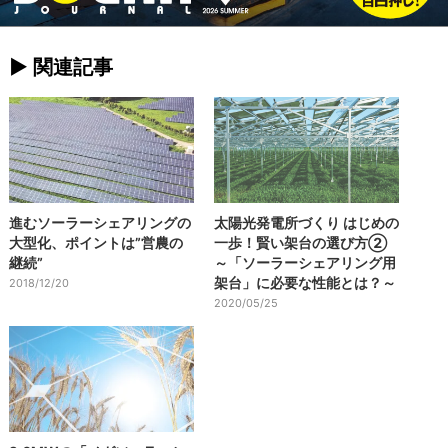
► 関連記事
進むソーラーシェアリングの
太陽光発電所づくり はじめの
大型化、ポイントは”営農の
一歩！賢い架台の選び方②
継続”
～「ソーラーシェアリング用
架台」に必要な性能とは？～
2018/12/20
2020/05/25