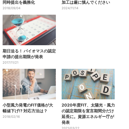
同時提出を義務化
加工は厳に慎んでください
2018/09/04
2024/11/14
期日迫る！ バイオマスの認定
申請の提出期限が発表
2017/11/21
小型風力発電のFIT価格が大
2020年度FIT、太陽光・風力
幅値下げ!? 対応方法は？
の認定期限を宣言期間分だけ
延長に。資源エネルギー庁が
2018/02/16
発表
2021/03/22