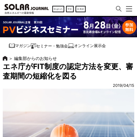
English
中文
日本語
オンライン展示会
マガジン
セミナー・勉強会
＞
編集部からのお知らせ
エネ庁がFIT制度の認定方法を変更、審
査期間の短縮化を図る
2019/04/15