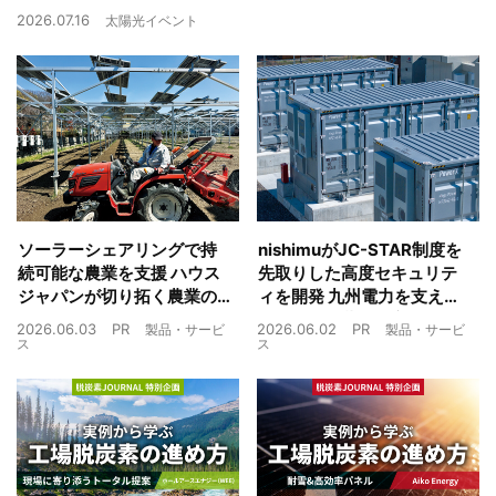
2026.07.16
太陽光イベント
ソーラーシェアリングで持
nishimuがJC-STAR制度を
続可能な農業を支援 ハウス
先取りした高度セキュリテ
ジャパンが切り拓く農業の
ィを開発 九州電力を支えた
未来
制御技術を蓄電池市場へ
2026.06.03
PR
2026.06.02
PR
製品・サービ
製品・サービ
ス
ス