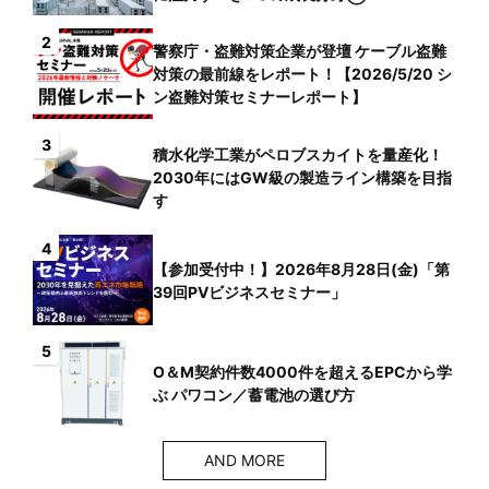
2
警察庁・盗難対策企業が登壇 ケーブル盗難
対策の最前線をレポート！【2026/5/20 シ
ン盗難対策セミナーレポート】
3
積水化学工業がペロブスカイトを量産化！
2030年にはGW級の製造ライン構築を目指
す
4
【参加受付中！】2026年8月28日(金)「第
39回PVビジネスセミナー」
5
O＆M契約件数4000件を超えるEPCから学
ぶ パワコン／蓄電池の選び方
AND MORE