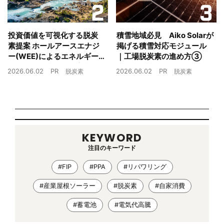
投資価値を可視化する脱炭
積雪地域必見 Aiko Solarが
素提案 ホールアースエナジ
掲げる積雪対応モジュール
ー(WEE)によるエネルギー
｜工場脱炭素の進め方③
戦略とは｜工場脱炭素の進
2026.06.02
PR
2026.06.02
PR
脱炭素
脱炭素
め方②
KEYWORD
注目のキーワード
#FIP
#PPA
#リパワリング
#産業屋根ソーラー
#脱炭素
#自家消費
#蓄電池
#電気代高騰