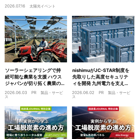
2026.07.16
太陽光イベント
ソーラーシェアリングで持
nishimuがJC-STAR制度を
続可能な農業を支援 ハウス
先取りした高度セキュリテ
ジャパンが切り拓く農業の
ィを開発 九州電力を支えた
未来
制御技術を蓄電池市場へ
2026.06.03
PR
2026.06.02
PR
製品・サービ
製品・サービ
ス
ス