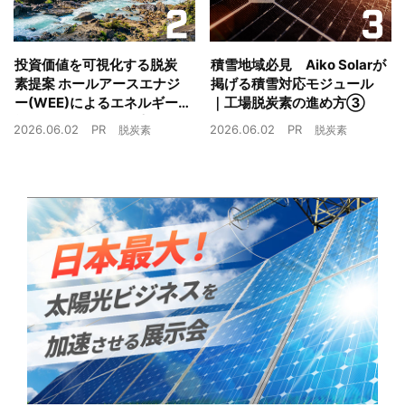
投資価値を可視化する脱炭
積雪地域必見 Aiko Solarが
素提案 ホールアースエナジ
掲げる積雪対応モジュール
ー(WEE)によるエネルギー
｜工場脱炭素の進め方③
戦略とは｜工場脱炭素の進
2026.06.02
PR
2026.06.02
PR
脱炭素
脱炭素
め方②