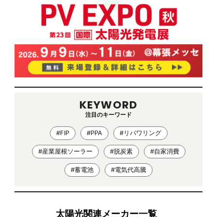
KEYWORD
注目のキーワード
#FIP
#PPA
#リパワリング
#産業屋根ソーラー
#脱炭素
#自家消費
#蓄電池
#電気代高騰
太陽光関連メーカー一覧