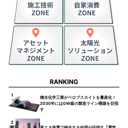
RANKING
1
積水化学工業がペロブスカイトを量産化！
2030年にはGW級の製造ライン構築を目指
す
2
再エネ発電で独走する中国が目指す『電気